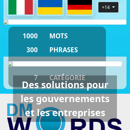
+14
1000
MOTS
300
PHRASES
33
CHAPITRES
7
CATÉGORIE
Des solutions pour
30 languages = 870 language combination
les gouvernements
et les entreprises