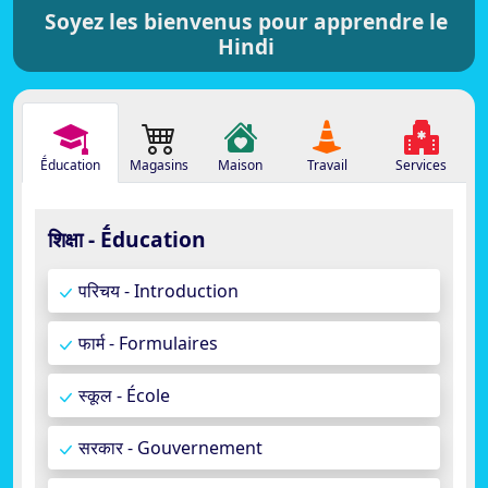
Soyez les bienvenus pour apprendre le
Hindi
Ḗducation
Magasins
Maison
Travail
Services
शिक्षा - Ḗducation
परिचय - Introduction
फार्म - Formulaires
स्कूल - École
सरकार - Gouvernement