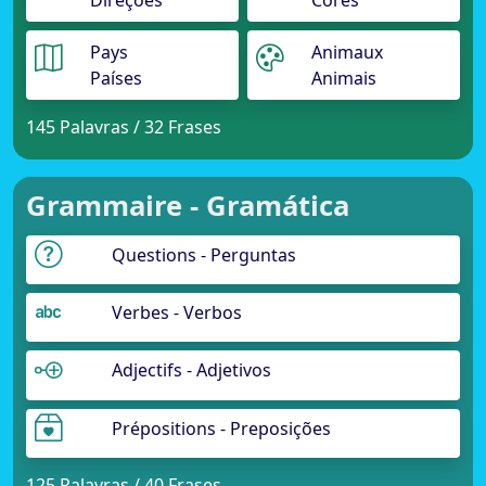
Direções
Cores
Pays
Animaux
Países
Animais
145 Palavras / 32 Frases
Grammaire - Gramática
Questions - Perguntas
Verbes - Verbos
Adjectifs - Adjetivos
Prépositions - Preposições
125 Palavras / 40 Frases