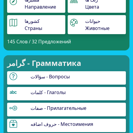
Направление
Цвета
حیوانات
کشورها
Страны
Животные
145 Слов / 32 Предложений
گرامر - Грамматика
سؤالات - Вопросы
کلمات - Глаголы
صفات - Прилагательные
حروف اضافه - Местоимения