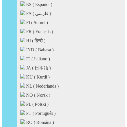
ES ( Español )
FA ( فارسی )
FI ( Suomi )
FR ( Français )
HI ( हिन्दी )
IND ( Bahasa )
IT ( Italiano )
JA ( 日本語 )
KU ( Kurdî )
NL ( Nederlands )
NO ( Norsk )
PL ( Polski )
PT ( Português )
RO ( Română )