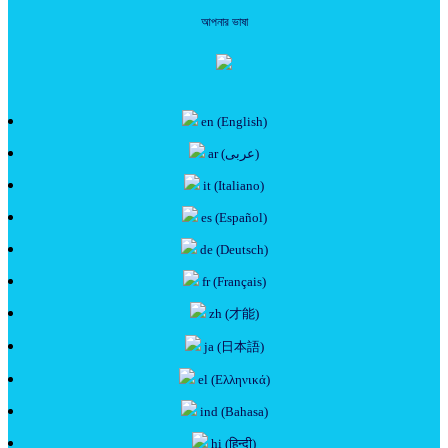
আপনার ভাষা
en (English)
ar (عربى)
it (Italiano)
es (Español)
de (Deutsch)
fr (Français)
zh (才能)
ja (日本語)
el (Ελληνικά)
ind (Bahasa)
hi (हिन्दी)