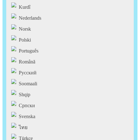
Kurdî
Nederlands
Norsk
Polski
Português
Română
Pусский
Soomaali
Shqip
Српски
Svenska
ไทย
Türkçe