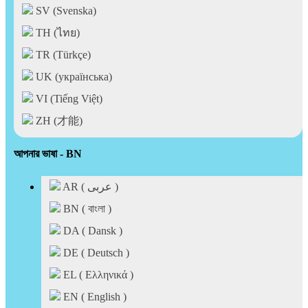
SV (Svenska)
TH (ไทย)
TR (Türkçe)
UK (українська)
VI (Tiếng Việt)
ZH (才能)
আপনার ভাষা - BN
AR ( عربى )
BN ( বাংলা )
DA ( Dansk )
DE ( Deutsch )
EL ( Ελληνικά )
EN ( English )