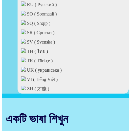
RU ( Pусский )
SO ( Soomaali )
SQ ( Shqip )
SR ( Српски )
SV ( Svenska )
TH ( ไทย )
TR ( Türkçe )
UK ( українська )
VI ( Tiếng Việt )
ZH ( 才能 )
একটি ভাষা শিখুন