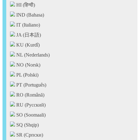
HI (हिन्दी)
IND (Bahasa)
IT (Italiano)
JA (日本語)
KU (Kurdî)
NL (Nederlands)
NO (Norsk)
PL (Polski)
PT (Português)
RO (Română)
RU (Pусский)
SO (Soomaali)
SQ (Shqip)
SR (Српски)