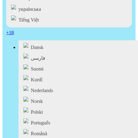
українська
Tiếng Việt
+18
Dansk
فارسی
Suomi
Kurdî
Nederlands
Norsk
Polski
Português
Română