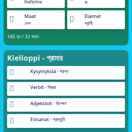
দিকনির্দেশনা
রং
Maat
Eläimet
দেশ
প্রাণী
145 শব্দ / 32 বাক্য
Kielioppi - গ্রামার
Kysymyksiä - প্রশ্ন
Verbit - ক্রিয়া
Adjektiivit - বিশেষণ
Esisanat - প্রস্তুতি