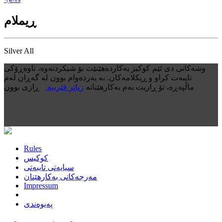
ڕیملام
Silver All
وشەکانی دی ئێم کوکیز بەکاردەهێنێت بۆ شیکردنەوە، ناوەڕۆکی
تایبەت کراو و ڕیکلامەکان. بە بەردەوام بوون لە گەڕان لەم
ماڵپەڕە، تۆ ڕازیت بەم بەکارهێنانە
زیاتر فێرببە
ڕازی بوون
Rules
کوکیس
سیایەتی تایبەتی
مەرجەکانی بەکارهێنان
Impressum
پەیوەندی