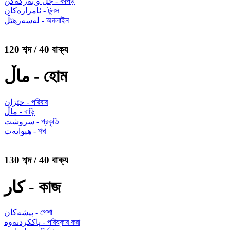
جل و بەرگەکن - কাপড়
ئامرازەکان - টুলস
لەسەرهێڵ - অনলাইন
120 শব্দ / 40 বাক্য
ماڵ - হোম
خێزان - পরিবার
ماڵ - বাড়ি
سروشت - প্রকৃতি
هیوایەت - শখ
130 শব্দ / 40 বাক্য
کار - কাজ
پیشەکان - পেশা
پاککردنەوە - পরিষ্কার করা