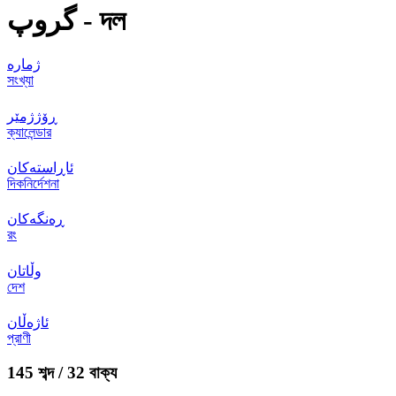
گروپ - দল
ژمارە
সংখ্যা
ڕۆژژمێر
ক্যালেন্ডার
ئاڕاستەکان
দিকনির্দেশনা
ڕەنگەکان
রং
وڵاتان
দেশ
ئاژەڵان
প্রাণী
145 শব্দ / 32 বাক্য