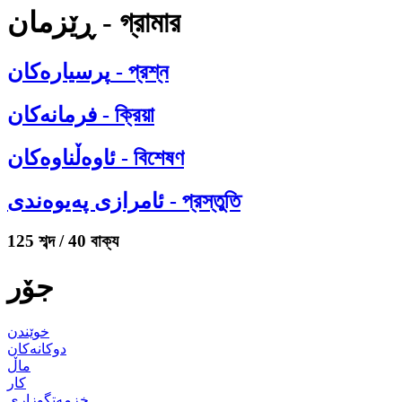
ڕێزمان - গ্রামার
پرسیارەکان - প্রশ্ন
فرمانەکان - ক্রিয়া
ئاوەڵناوەکان - বিশেষণ
ئامرازی پەیوەندی - প্রস্তুতি
125 শব্দ / 40 বাক্য
جۆر
خوێندن
دوکانەکان
ماڵ
کار
خزمەتگوزاری