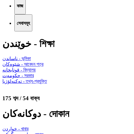
কাজ
সেবাসমূহ
خوێندن - শিক্ষা
ناساندن - ভূমিকা
شێوەکان - আবেদন পত্র
قوتابخانە - বিদ্যালয়
حکومەت - সরকার
تەکنەلۆژیا - তথ্য-প্রযুক্তি
175 শব্দ / 54 বাক্য
دوکانەکان - দোকান
خواردن - খাবার