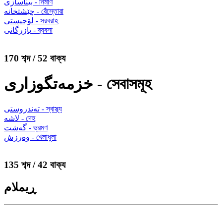
بیناسازی - নির্মাণ
چێشتخانە - রেঁস্তোরা
لۆجیستی - সরবরাহ
بازرگانی - ব্যবসা
170 শব্দ / 52 বাক্য
خزمەتگوزاری - সেবাসমূহ
تەندروستی - স্বাস্থ্য
لاشە - দেহ
گەشت - ভ্রমণ
وەرزش - খেলাধুলা
135 শব্দ / 42 বাক্য
ڕیملام