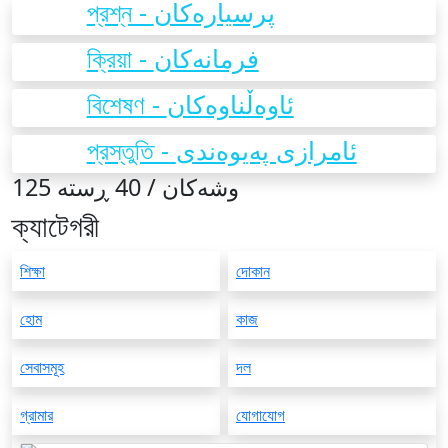
প্রশ্ন - پرسیارەکان
ক্রিয়া - فرمانەکان
বিশেষণ - ئاوەڵناوەکان
প্রস্তুতি - ئامرازی پەیوەندی
125 وشەکان / 40 ڕستە
ক্যাটেগরী
শিক্ষা
দোকান
হোম
কাজ
সেবাসমূহ
দল
গ্রামার
যোগাযোগ