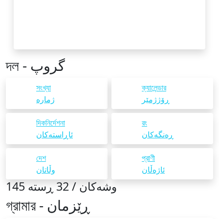
দল - گروپ
সংখ্যা
ক্যালেন্ডার
ڕۆژژمێر
ژمارە
দিকনির্দেশনা
রং
ڕەنگەکان
ئاڕاستەکان
দেশ
প্রাণী
ئاژەڵان
وڵاتان
145 وشەکان / 32 ڕستە
গ্রামার - ڕێزمان