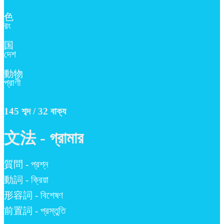
色
রং
国
দেশ
動物
প্রাণী
145 শব্দ / 32 বাক্য
文法 - গ্রামার
質問 - প্রশ্ন
動詞 - ক্রিয়া
形容詞 - বিশেষণ
前置詞 - প্রস্তুতি