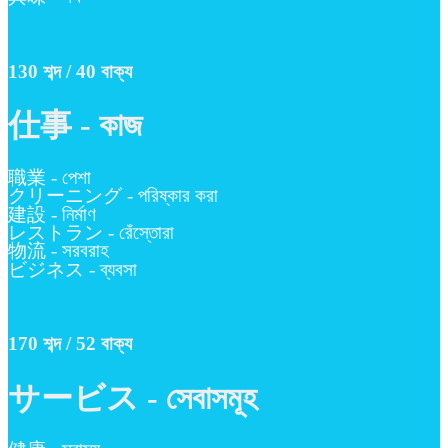
130 শব্দ / 40 বাক্য
仕事 - কাজ
職業 - পেশা
クリーニング - পরিষ্কার করা
建設 - নির্মাণ
レストラン - রেঁস্তোরা
物流 - সরবরাহ
ビジネス - ব্যবসা
170 শব্দ / 52 বাক্য
サービス - সেবাসমূহ