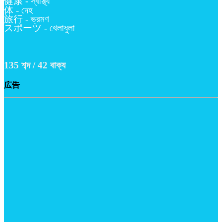
健康 - স্বাস্থ্য
体 - দেহ
旅行 - ভ্রমণ
スポーツ - খেলাধুলা
135 শব্দ / 42 বাক্য
広告