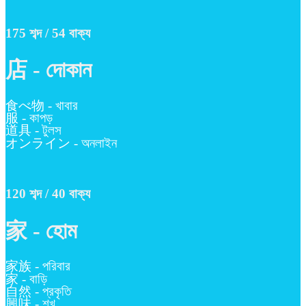
175 শব্দ / 54 বাক্য
店 - দোকান
食べ物 - খাবার
服 - কাপড়
道具 - টুলস
オンライン - অনলাইন
120 শব্দ / 40 বাক্য
家 - হোম
家族 - পরিবার
家 - বাড়ি
自然 - প্রকৃতি
興味 - শখ