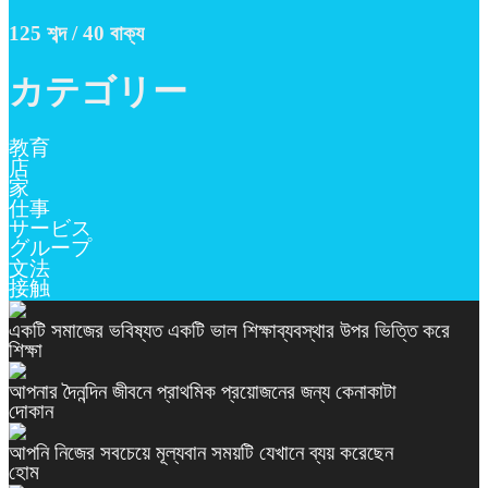
125 শব্দ / 40 বাক্য
カテゴリー
教育
店
家
仕事
サービス
グループ
文法
接触
একটি সমাজের ভবিষ্যত একটি ভাল শিক্ষাব্যবস্থার উপর ভিত্তি করে
শিক্ষা
আপনার দৈনন্দিন জীবনে প্রাথমিক প্রয়োজনের জন্য কেনাকাটা
দোকান
আপনি নিজের সবচেয়ে মূল্যবান সময়টি যেখানে ব্যয় করেছেন
হোম