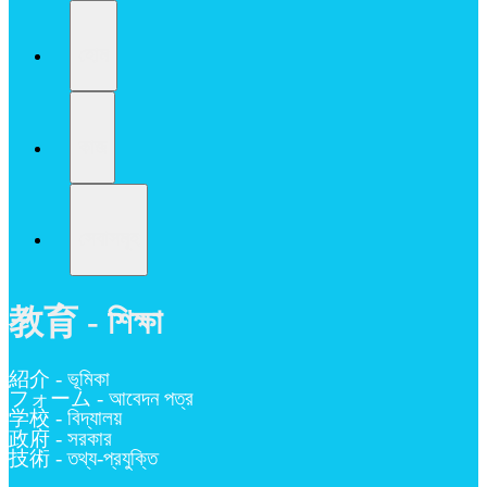
হোম
কাজ
সেবাসমূহ
教育 - শিক্ষা
紹介 - ভূমিকা
フォーム - আবেদন পত্র
学校 - বিদ্যালয়
政府 - সরকার
技術 - তথ্য-প্রযুক্তি