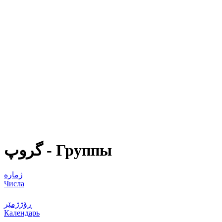
گروپ - Группы
ژمارە
Числа
ڕۆژژمێر
Календарь