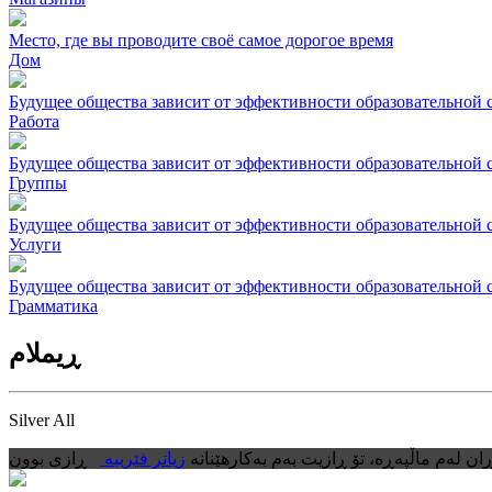
Место, где вы проводите своё самое дорогое время
Дом
Будущее общества зависит от эффективности образовательной 
Работа
Будущее общества зависит от эффективности образовательной 
Группы
Будущее общества зависит от эффективности образовательной 
Услуги
Будущее общества зависит от эффективности образовательной 
Грамматика
ڕیملام
Silver All
ان لەم ماڵپەڕە، تۆ ڕازیت بەم بەکارهێنانە
زیاتر فێرببە
ڕازی بوون