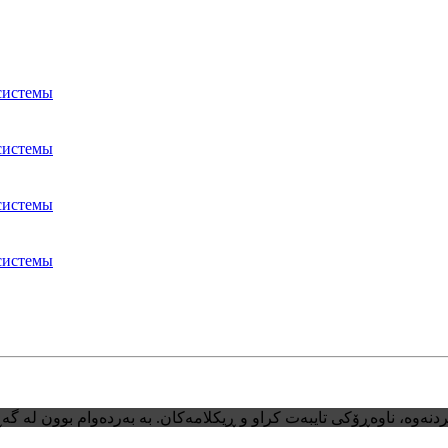
системы
системы
системы
системы
نەوە، ناوەڕۆکی تایبەت کراو و ڕیکلامەکان. بە بەردەوام بوون لە گەڕ