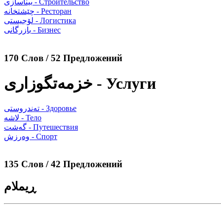
بیناسازی - Строительство
چێشتخانە - Ресторан
لۆجیستی - Логистика
بازرگانی - Бизнес
170 Слов / 52 Предложений
خزمەتگوزاری - Услуги
تەندروستی - Здоровье
لاشە - Тело
گەشت - Путешествия
وەرزش - Спорт
135 Слов / 42 Предложений
ڕیملام