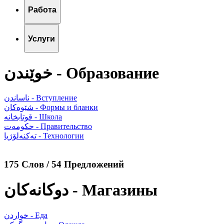
Работа
Услуги
خوێندن - Образование
ناساندن - Вступление
شێوەکان - Формы и бланки
قوتابخانە - Школа
حکومەت - Правительство
تەکنەلۆژیا - Технологии
175 Слов / 54 Предложений
دوکانەکان - Магазины
خواردن - Еда