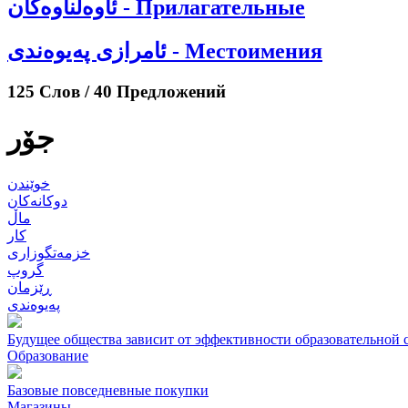
ئاوەڵناوەکان - Прилагательные
ئامرازی پەیوەندی - Местоимения
125 Слов / 40 Предложений
جۆر
خوێندن
دوکانەکان
ماڵ
کار
خزمەتگوزاری
گروپ
ڕێزمان
پەیوەندی
Будущее общества зависит от эффективности образовательной 
Образование
Базовые повседневные покупки
Магазины