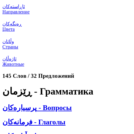
ئاڕاستەکان
Направление
ڕەنگەکان
Цвета
وڵاتان
Страны
ئاژەڵان
Животные
145 Слов / 32 Предложений
ڕێزمان - Грамматика
پرسیارەکان - Вопросы
فرمانەکان - Глаголы