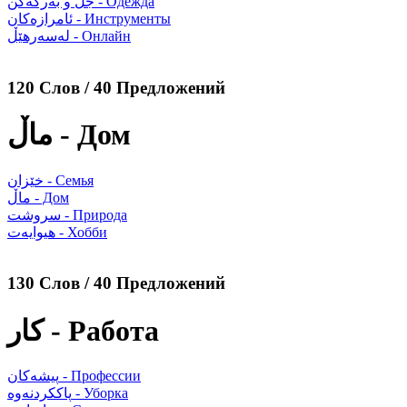
جل و بەرگەکن - Одежда
ئامرازەکان - Инструменты
لەسەرهێڵ - Онлайн
120 Слов / 40 Предложений
ماڵ - Дом
خێزان - Семья
ماڵ - Дом
سروشت - Природа
هیوایەت - Хобби
130 Слов / 40 Предложений
کار - Работа
پیشەکان - Профессии
پاککردنەوە - Уборка