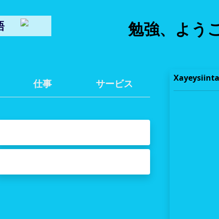
語
勉強、ようこ
Xayeysiint
仕事
サービス
Foomamka - フォーム
Dowlada - 政府