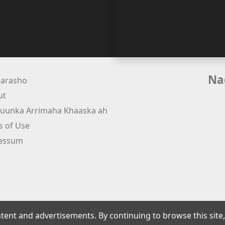
Na
arasho
ut
uunka Arrimaha Khaaska ah
s of Use
essum
tent and advertisements. By continuing to browse this site,