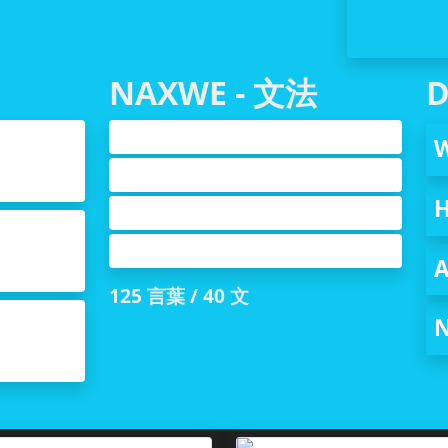
NAXWE - 文法
Su'aalaha - 質問
ndarka
Ficillo - 動詞
ンダー
Sifooyinka - 形容詞
bada
Hordhaca - 前置詞
A
125 言葉 / 40 文
waanka