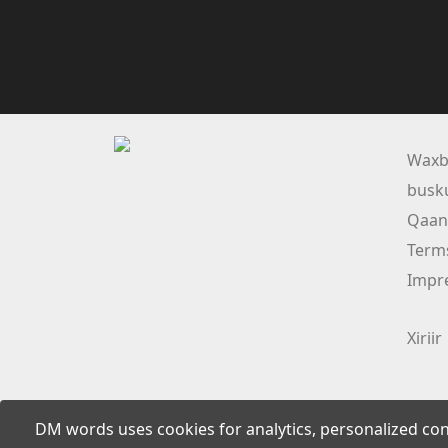
Waxb
busk
Qaan
Term
Impr
Xiriir
DM words uses cookies for analytics, personalized con
2026 DM words