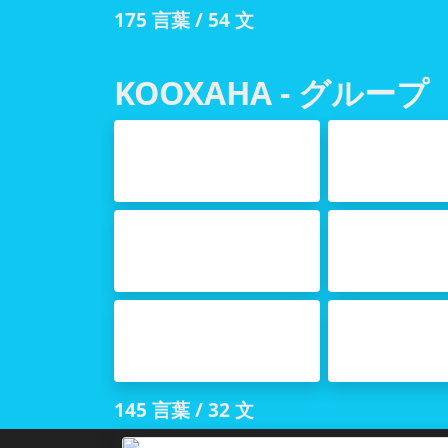
175 言葉 / 54 文
KOOXAHA - グループ
Lambarada
Kala
数
カレ
Tilmaamaha
Mida
方向
色
Wadamada
Xaya
国
動物
145 言葉 / 32 文