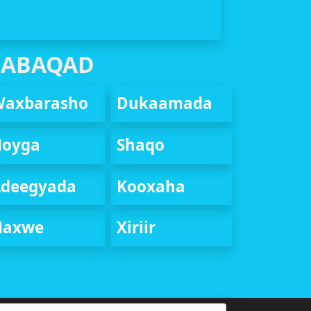
DABAQAD
Waxbarasho
Dukaamada
Hoyga
Shaqo
deegyada
Kooxaha
Naxwe
Xiriir