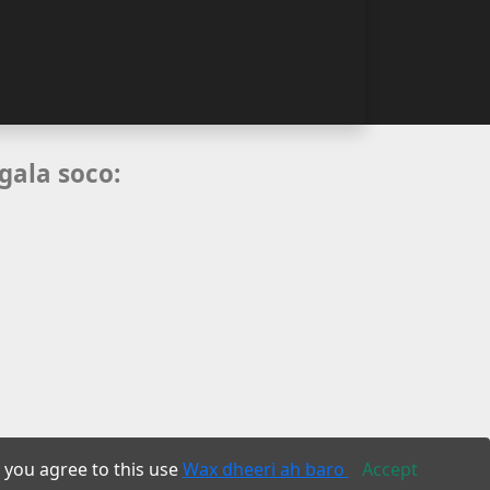
gala soco:
 you agree to this use
Wax dheeri ah baro
Accept