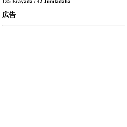
135 Erayada / 42 Jumladaha
広告