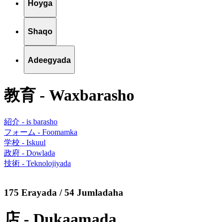
Hoyga
Shaqo
Adeegyada
教育 - Waxbarasho
紹介 - is barasho
フォーム - Foomamka
学校 - Iskuul
政府 - Dowlada
技術 - Teknolojiyada
175 Erayada / 54 Jumladaha
店 - Dukaamada