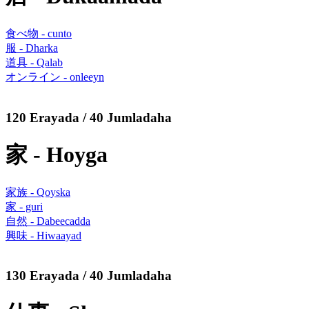
食べ物 - cunto
服 - Dharka
道具 - Qalab
オンライン - onleeyn
120 Erayada / 40 Jumladaha
家 - Hoyga
家族 - Qoyska
家 - guri
自然 - Dabeecadda
興味 - Hiwaayad
130 Erayada / 40 Jumladaha