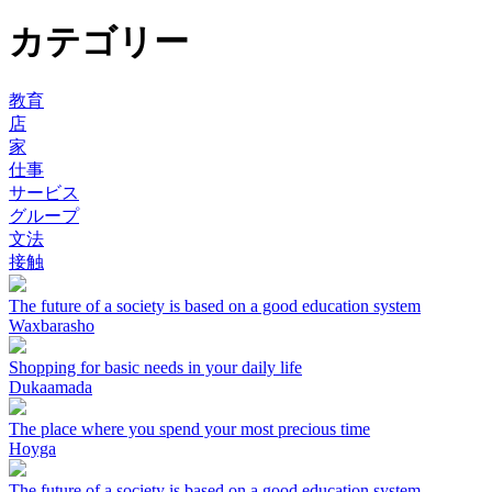
カテゴリー
教育
店
家
仕事
サービス
グループ
文法
接触
The future of a society is based on a good education system
Waxbarasho
Shopping for basic needs in your daily life
Dukaamada
The place where you spend your most precious time
Hoyga
The future of a society is based on a good education system