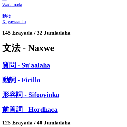
Wadamada
動物
Xayawaanka
145 Erayada / 32 Jumladaha
文法 - Naxwe
質問 - Su'aalaha
動詞 - Ficillo
形容詞 - Sifooyinka
前置詞 - Hordhaca
125 Erayada / 40 Jumladaha