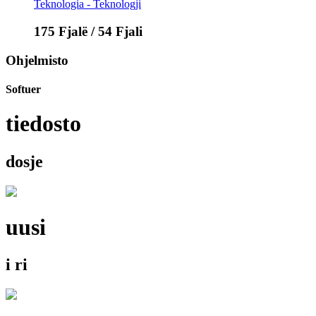
Teknologia - Teknologji
175 Fjalë / 54 Fjali
Ohjelmisto
Softuer
tiedosto
dosje
uusi
i ri