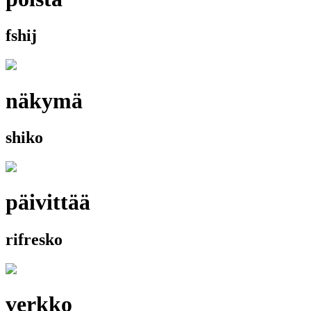
fshij
näkymä
shiko
päivittää
rifresko
verkko