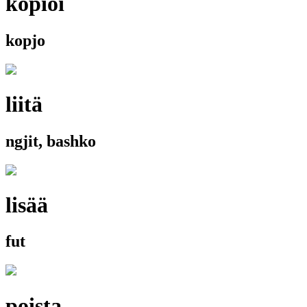
kopioi
kopjo
liitä
ngjit, bashko
lisää
fut
poista