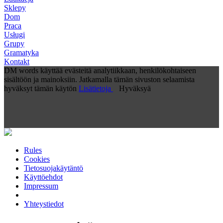
Sklepy
Dom
Praca
Usługi
Grupy
Gramatyka
Kontakt
DM words käyttää evästeitä analytiikkaan, henkilökohtaiseen
sisältöön ja mainoksiin. Jatkamalla tämän sivuston selaamista
hyväksyt tämän käytön
Lisätietoja
Hyväksyä
Rules
Cookies
Tietosuojakäytäntö
Käyttöehdot
Impressum
Yhteystiedot