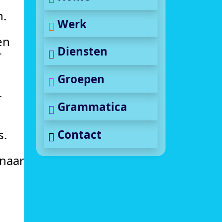
n.
Werk
en
Diensten
r
Groepen
-
Grammatica
s.
Contact
naar