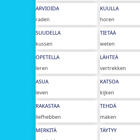
ARVIOIDA
KUULLA
raden
horen
SUUDELLA
TIETÄÄ
kussen
weten
OPETELLA
LÄHTEÄ
leren
vertrekken
ASUA
KATSOA
leven
kijken
RAKASTAA
TEHDÄ
liefhebben
maken
MERKITÄ
TÄYTYY