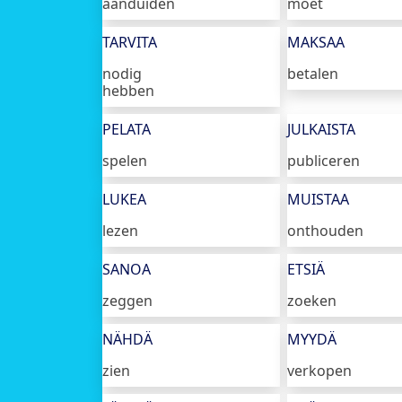
aanduiden
moet
TARVITA
MAKSAA
nodig
betalen
hebben
PELATA
JULKAISTA
spelen
publiceren
LUKEA
MUISTAA
lezen
onthouden
SANOA
ETSIÄ
zeggen
zoeken
NÄHDÄ
MYYDÄ
zien
verkopen