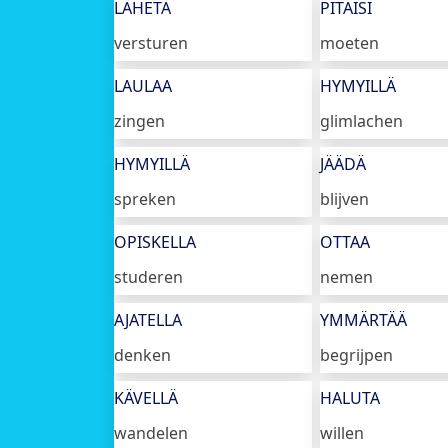
LÄHETÄ
PITÄISI
versturen
moeten
LAULAA
HYMYILLÄ
zingen
glimlachen
HYMYILLÄ
JÄÄDÄ
spreken
blijven
OPISKELLA
OTTAA
studeren
nemen
AJATELLA
YMMÄRTÄÄ
denken
begrijpen
KÄVELLÄ
HALUTA
wandelen
willen