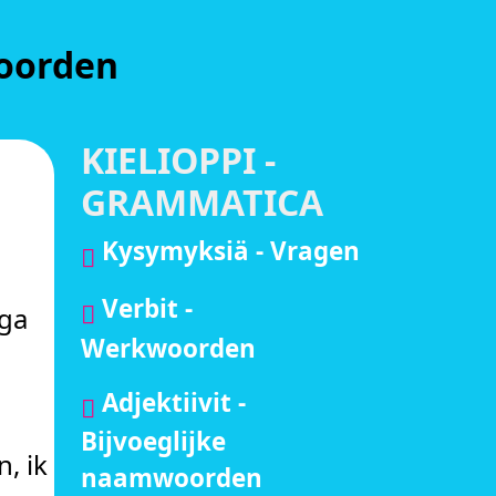
woorden
KIELIOPPI -
GRAMMATICA
Kysymyksiä - Vragen
Verbit -
 ga
Werkwoorden
Adjektiivit -
Bijvoeglijke
, ik
naamwoorden
.