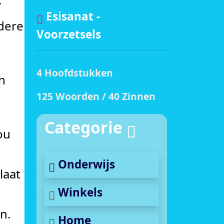
Esisanat -
ndere
Voorzetsels
4 Hoofdstukken
n
125 Woorden / 40 Zinnen
Categorie
ou
Onderwijs
laat
Winkels
n.
Home