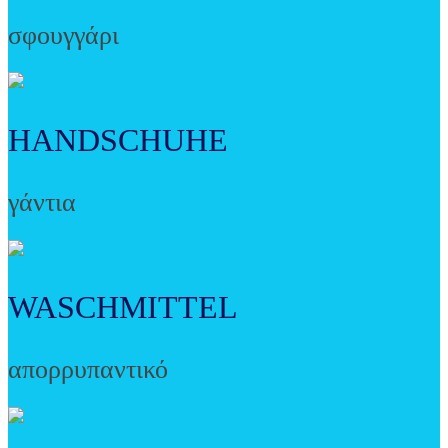
σφουγγάρι
HANDSCHUHE
γάντια
WASCHMITTEL
απορρυπαντικό