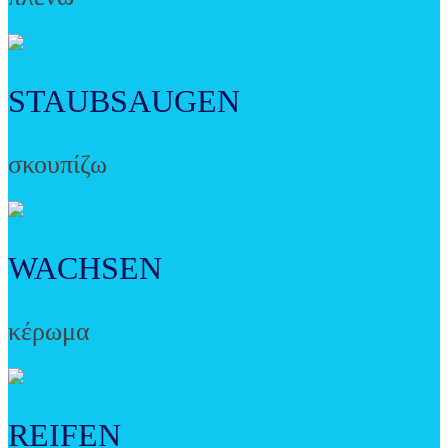
STAUBSAUGEN
σκουπίζω
WACHSEN
κέρωμα
REIFEN