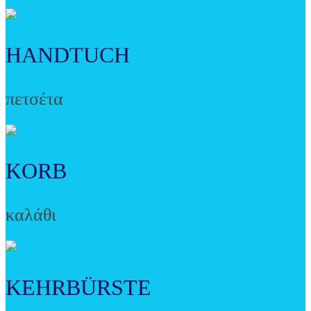
HANDTUCH
πετσέτα
KORB
καλάθι
KEHRBÜRSTE