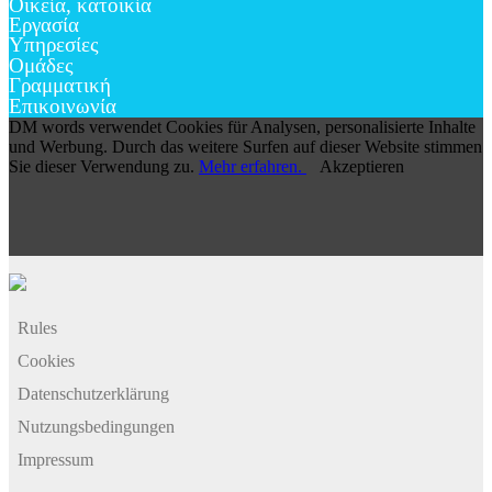
Οικεία, κατοικία
Εργασία
Υπηρεσίες
Ομάδες
Γραμματική
Επικοινωνία
DM words verwendet Cookies für Analysen, personalisierte Inhalte
und Werbung. Durch das weitere Surfen auf dieser Website stimmen
Sie dieser Verwendung zu.
Mehr erfahren.
Akzeptieren
Rules
Cookies
Datenschutzerklärung
Nutzungsbedingungen
Impressum