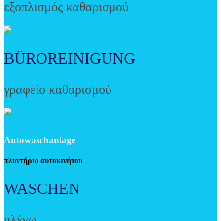
εξοπλισμός καθαρισμού
BÜROREINIGUNG
γραφείο καθαρισμού
Autowaschanlage
πλυντήριο αυτοκινήτου
WASCHEN
πλένω