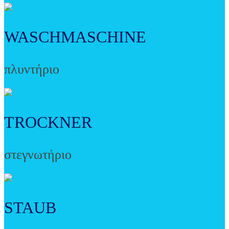
WASCHMASCHINE
πλυντήριο
TROCKNER
στεγνωτήριο
STAUB