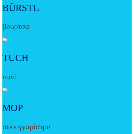
BÜRSTE
βούρτσα
TUCH
πανί
MOP
σφουγγαρίστρα