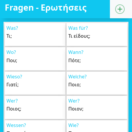
Fragen - Ερωτήσεις
Was?
Was für?
Τι;
Τι είδους;
Wo?
Wann?
Που;
Πότε;
Wieso?
Welche?
Γιατί;
Ποιο;
Wer?
Wer?
Ποιος;
Ποιον;
Wessen?
Wie?