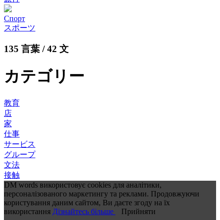
Спорт
スポーツ
135 言葉 / 42 文
カテゴリー
教育
店
家
仕事
サービス
グループ
文法
接触
DM words використовує cookies для аналітики,
персоналізованого маркетингу та реклами. Продовжуючи
користування даним сайтом, Ви даєте згоду на їх
використання
Дізнайтесь більше
Прийняти