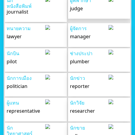
นัก
ผู้พิพากษา
หนังสือพิมพ์
judge
journalist
ทนายความ
ผู้จัดการ
lawyer
manager
นักบิน
ช่างประปา
pilot
plumber
นักการเมือง
นักข่าว
politician
reporter
ผู้แทน
นักวิจัย
representative
researcher
นัก
นักขาย
วิทยาศาสตร์