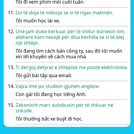
Tôi đi xem phim mỗi cuối tuần.
Do të doja të mësoja se si të ngas makinën.
Tôi muốn học lái xe.
Unë jam duke kërkuar për të shitur biznesin tim,
atëherë kam nevojë për disa këshilla se si të blej
një shtëpi.
Tôi đang tìm cách bán công ty, sau đó tôi muốn
xin lời khuyên về cách mua nhà.
Ti dërgoj detyrat e shtëpisë me postë elektroinke.
Tôi gửi bài tập qua email.
Vajza ime po studion gjuhën angleze.
Con gái tôi đang học tiếng Anh.
Zakonisht marr autobusin për të shkuar në
shkollë.
Tôi thường bắt xe buýt đi học.