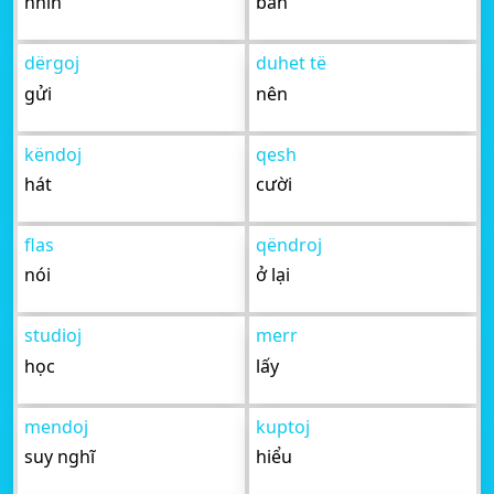
nhìn
bán
dërgoj
duhet të
gửi
nên
këndoj
qesh
hát
cười
flas
qëndroj
nói
ở lại
studioj
merr
học
lấy
mendoj
kuptoj
suy nghĩ
hiểu