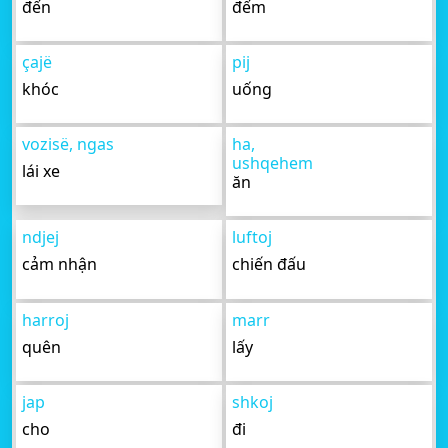
đến
đếm
çajë
pij
khóc
uống
vozisë, ngas
ha,
ushqehem
lái xe
ăn
ndjej
luftoj
cảm nhận
chiến đấu
harroj
marr
quên
lấy
jap
shkoj
cho
đi