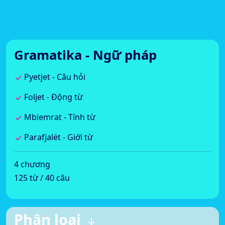
Gramatika - Ngữ pháp
Pyetjet - Câu hỏi
Foljet - Động từ
Mbiemrat - Tính từ
Parafjalët - Giới từ
4 chương
125 từ / 40 câu
Phân loại