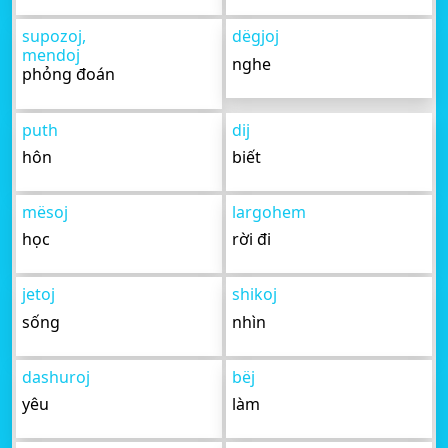
supozoj,
dëgjoj
mendoj
nghe
phỏng đoán
puth
dij
hôn
biết
mësoj
largohem
học
rời đi
jetoj
shikoj
sống
nhìn
dashuroj
bëj
yêu
làm