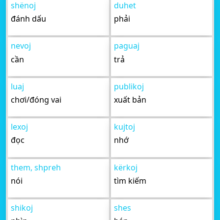
shënoj
duhet
đánh dấu
phải
nevoj
paguaj
cần
trả
luaj
publikoj
chơi/đóng vai
xuất bản
lexoj
kujtoj
đọc
nhớ
them, shpreh
kërkoj
nói
tìm kiếm
shikoj
shes