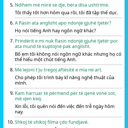
Ndihem më mirë se dje, bëra disa ushtrime.
Tôi thấy tốt hơn hôm qua rồi, tôi đã tập thể dục.
A flasin ata anglisht apo ndonjë gjuhë tjetër?
Họ nói tiếng Anh hay ngôn ngữ khác?
Prindërit e mi nuk flasin ndonjë gjuhë tjetër por
ata mund të kuptojnë pak anglisht.
Bố ẹm tôi không nói ngôn ngữ khác nhưng họ có
thể hiểu một chút tiếng Anh.
Më lejoni t'ju tregoj aftësitë e mia në art.
Cho phép tôi trình bày kĩ năng nghệ thuật của
mình.
Kam harruar të përmend për të qenë vonë sot,
më vjen keq.
Xin lỗi, tôi quên nói đến việc đến trễ ngày hôm
nay.
Shkoj të shikoj filma çdo fundjavë.