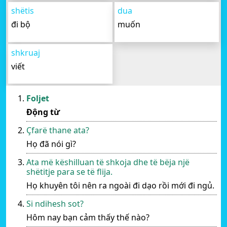
shëtis
dua
đi bộ
muốn
shkruaj
viết
Foljet
Động từ
Çfarë thane ata?
Họ đã nói gì?
Ata më këshilluan të shkoja dhe të bëja një
shëtitje para se të flija.
Họ khuyên tôi nên ra ngoài đi dạo rồi mới đi ngủ.
Si ndihesh sot?
Hôm nay bạn cảm thấy thế nào?