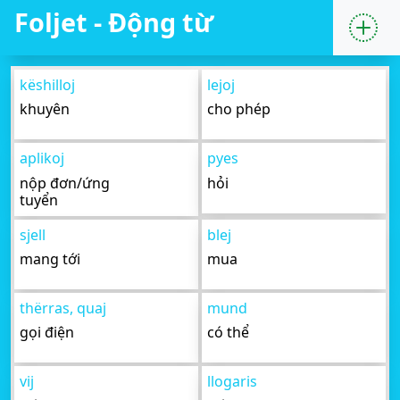
Foljet - Động từ
këshilloj
lejoj
khuyên
cho phép
aplikoj
pyes
nộp đơn/ứng
hỏi
tuyển
sjell
blej
mang tới
mua
thërras, quaj
mund
gọi điện
có thể
vij
llogaris