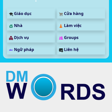
Giáo dục
Cửa hàng
Nhà
Làm việc
Dịch vụ
Groups
Ngữ pháp
Liên hệ