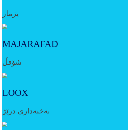
یزمار
MAJARAFAD
شۆفڵ
LOOX
تەختەداری درێژ