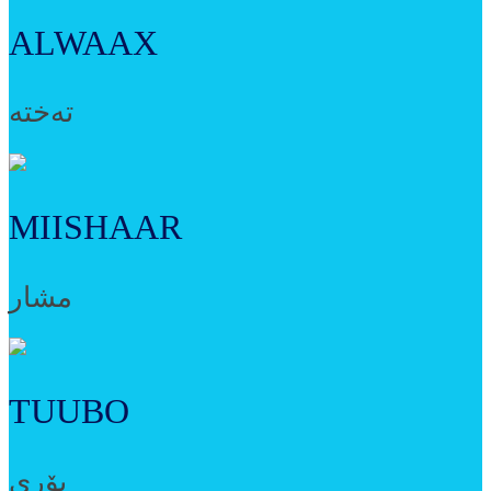
ALWAAX
تەختە
MIISHAAR
مشار
TUUBO
بۆری