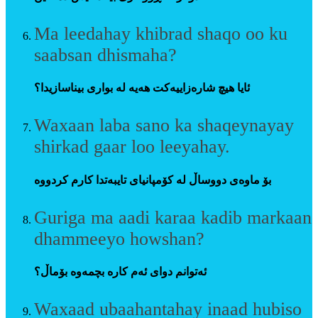
Ma leedahay khibrad shaqo oo ku
saabsan dhismaha?
ئایا هیچ شارەزاییەکت هەیە لە بواری بیناسازیدا؟
Waxaan laba sano ka shaqeynayay
shirkad gaar loo leeyahay.
بۆ ماوەی دووساڵ لە کۆمپانیای تایبەتدا کارم کردووە
Guriga ma aadi karaa kadib markaan
dhammeeyo howshan?
ئەتوانم دوای ئەم کارە بچمەوە بۆماڵ؟
Waxaad ubaahantahay inaad hubiso