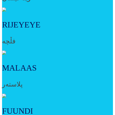
RIJEYEYE
فڵچە
MALAAS
پلاستەر
FUUNDI