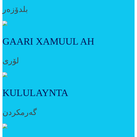
بلدۆزەر
GAARI XAMUUL AH
لۆری
KULULAYNTA
گەرمکردن