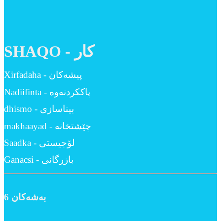
SHAQO - کار
Xirfadaha - پیشەکان
Nadiifinta - پاککردنەوە
dhismo - بیناسازی
makhaayad - چێشتخانە
Saadka - لۆجیستی
Ganacsi - بازرگانی
6 بەشەکان