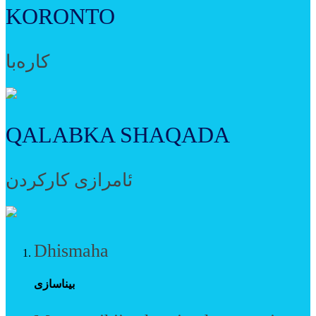
KORONTO
کارەبا
QALABKA SHAQADA
ئامرازی کارکردن
Dhismaha
بیناسازی