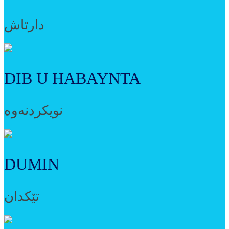
دارتاش
DIB U HABAYNTA
نویکردنەوە
DUMIN
تێکدان