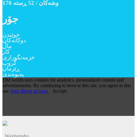
170 وشەکان / 52 ڕستە
جۆر
خوێندن
دوکانەکان
ماڵ
کار
خزمەتگوزاری
گروپ
ڕێزمان
پەیوەندی
DM words uses cookies for analytics, personalized content and
advertisements. By continuing to browse this site, you agree to this
use
Wax dheeri ah baro
Accept
Waxbarasho