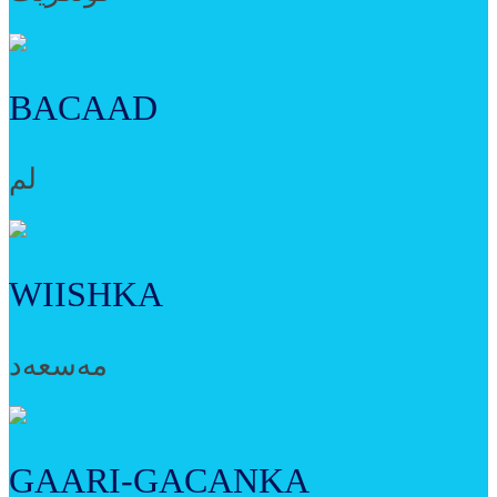
BACAAD
لم
WIISHKA
مەسعەد
GAARI-GACANKA