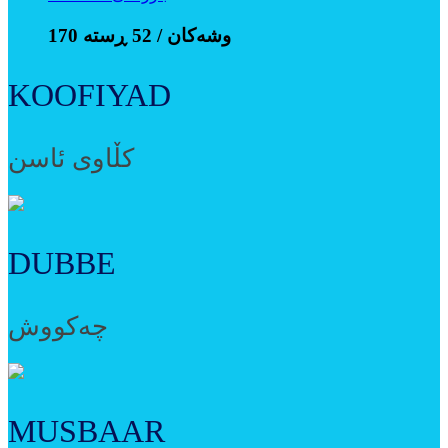
170 وشەکان / 52 ڕستە
KOOFIYAD
کڵاوی ئاسن
DUBBE
چەکووش
MUSBAAR