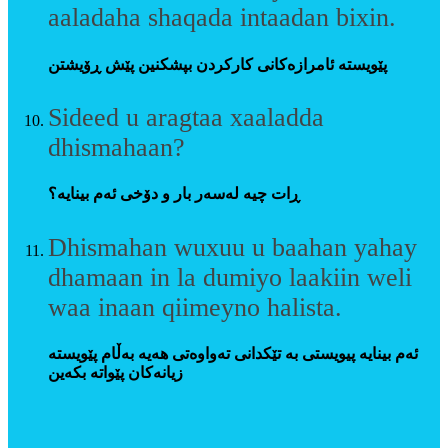
aaladaha shaqada intaadan bixin.
پێویستە ئامرازەکانی کارکردن بپشکنین پێش ڕۆیشتن
Sideed u aragtaa xaaladda
dhismahaan?
ڕات چیە لەسەر بار و دۆخی ئەم بینایە؟
Dhismahan wuxuu u baahan yahay
dhamaan in la dumiyo laakiin weli
waa inaan qiimeyno halista.
ئەم بینایە پیویستی بە تێکدانی تەواوەتی هەیە بەڵام پێویستە
زیانەکان پێواتە بکەین