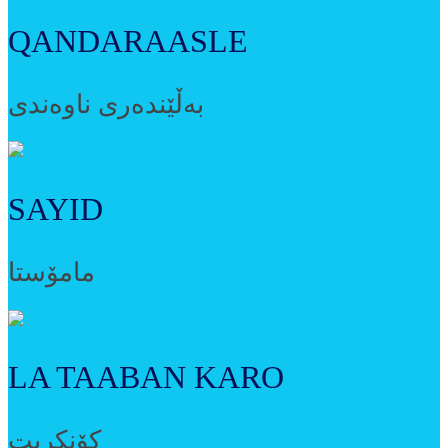
QANDARAASLE
بەڵێندەری ناوەندی
SAYID
مامۆستا
LA TAABAN KARO
کۆنکریت