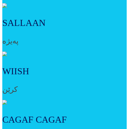
SALLAAN
پەیژە
WIISH
کرێن
CAGAF CAGAF