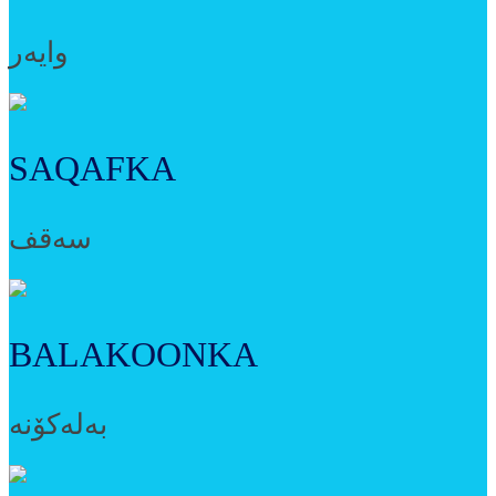
وایەر
SAQAFKA
سەقف
BALAKOONKA
بەلەکۆنە