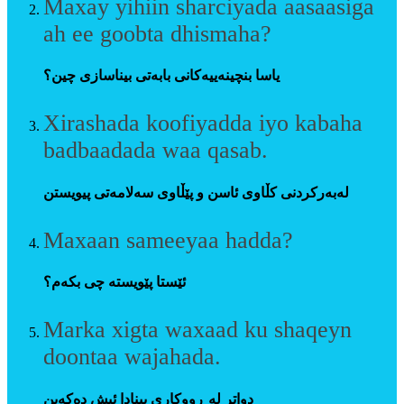
Maxay yihiin sharciyada aasaasiga
ah ee goobta dhismaha?
یاسا بنچینەییەکانی بابەتی بیناسازی چین؟
Xirashada koofiyadda iyo kabaha
badbaadada waa qasab.
لەبەرکردنی کڵاوی ئاسن و پێڵاوی سەلامەتی پیویستن
Maxaan sameeyaa hadda?
ئێستا پێویستە چی بکەم؟
Marka xigta waxaad ku shaqeyn
doontaa wajahada.
دواتر لە ڕووکاری بینادا ئیش دەکەین