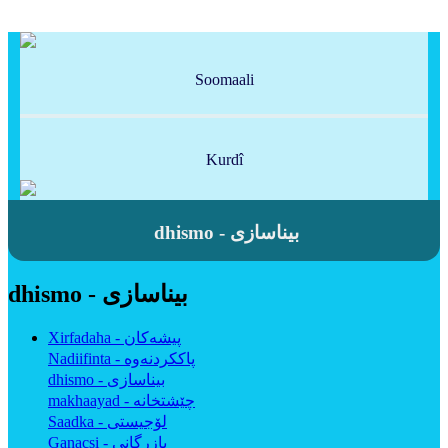
Soomaali
Kurdî
dhismo - بیناسازی
dhismo - بیناسازی
Xirfadaha - پیشەکان
Nadiifinta - پاککردنەوە
dhismo - بیناسازی
makhaayad - چێشتخانە
Saadka - لۆجیستی
Ganacsi - بازرگانی