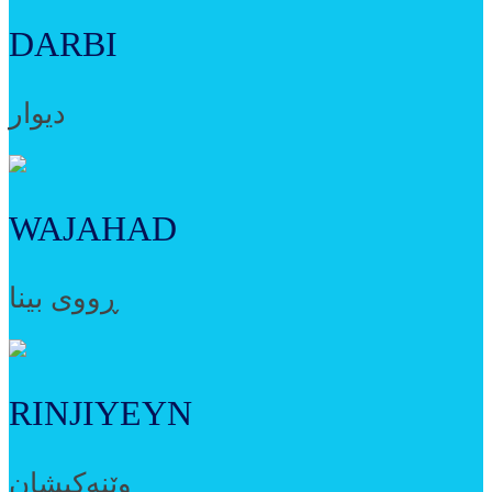
DARBI
دیوار
WAJAHAD
ڕووی بینا
RINJIYEYN
وێنەکیشان