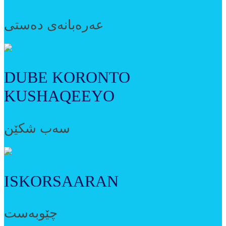
عەرەبانەی دەستی
DUBE KORONTO
KUSHAQEEYO
سەب شکێن
ISKORSAARAN
چێوبەست