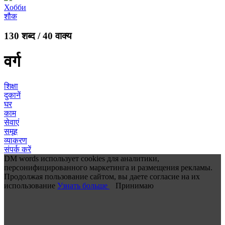
Хобби
शौक
130 शब्द / 40 वाक्य
वर्ग
शिक्षा
दुकानें
घर
काम
सेवाएं
समूह
व्याकरण
संपर्क करें
DM words использует cookies для аналитики,
персонифицированного маркетинга и размещения рекламы.
Продолжая пользование сайтом, вы даете согласие на их
использование
Узнать больше
Принимаю