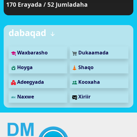
170 Erayada / 52 Jumladaha
dabaqad
Waxbarasho
Dukaamada
Hoyga
Shaqo
Adeegyada
Kooxaha
Naxwe
Xiriir