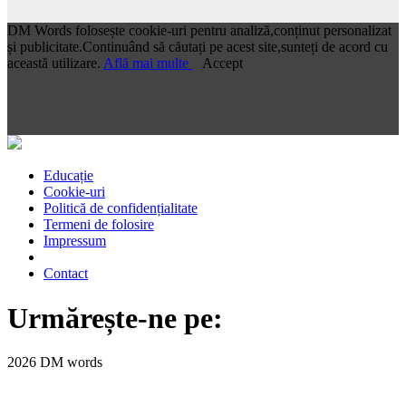
DM Words folosește cookie-uri pentru analiză,conținut personalizat
și publicitate.Continuând să căutați pe acest site,sunteți de acord cu
această utilizare.
Află mai multe
Accept
Educație
Cookie-uri
Politică de confidențialitate
Termeni de folosire
Impressum
Contact
Urmărește-ne pe:
2026 DM words