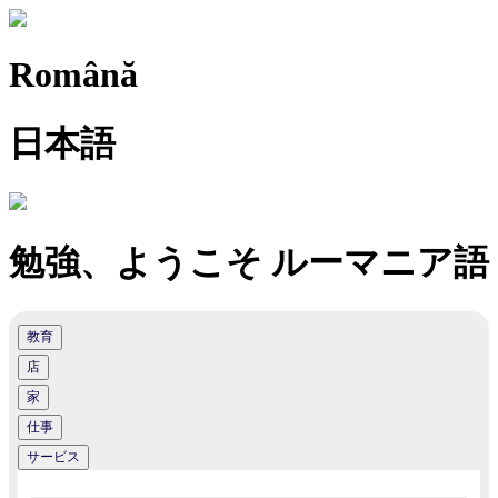
Română
日本語
勉強、ようこそ ルーマニア語
教育
店
家
仕事
サービス