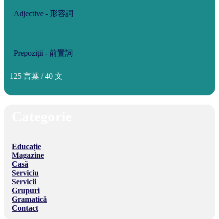
Adjective - 形容詞
Prepoziții - 前置詞
125 言葉 / 40 文
Categorie
Educație
Magazine
Casă
Serviciu
Servicii
Grupuri
Gramatică
Contact