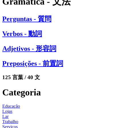
Gramática - 文法
Perguntas - 質問
Verbos - 動詞
Adjetivos - 形容詞
Preposições - 前置詞
125 言葉 / 40 文
Categoria
Educação
Lojas
Lar
Trabalho
Serviços