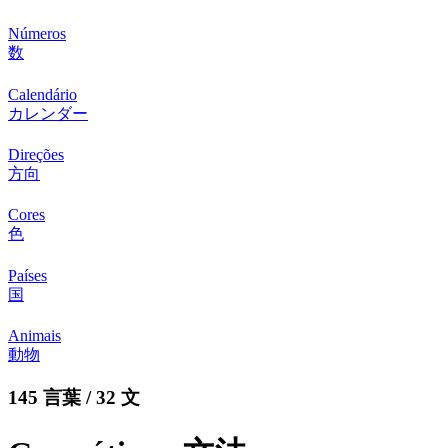
Números
数
Calendário
カレンダー
Direções
方向
Cores
色
Países
国
Animais
動物
145 言葉 / 32 文