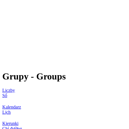
Grupy - Groups
Liczby
Số
Kalendarz
Lịch
Kierunki
Chỉ đường