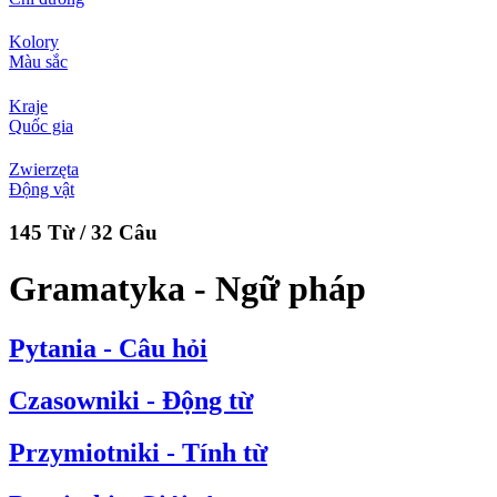
Kolory
Màu sắc
Kraje
Quốc gia
Zwierzęta
Động vật
145 Từ / 32 Câu
Gramatyka - Ngữ pháp
Pytania - Câu hỏi
Czasowniki - Động từ
Przymiotniki - Tính từ