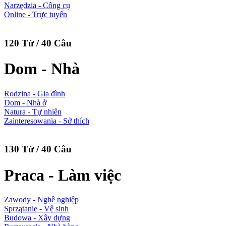
Narzędzia - Công cụ
Online - Trực tuyến
120 Từ / 40 Câu
Dom - Nhà
Rodzina - Gia đình
Dom - Nhà ở
Natura - Tự nhiên
Zainteresowania - Sở thích
130 Từ / 40 Câu
Praca - Làm việc
Zawody - Nghề nghiệp
Sprzątanie - Vệ sinh
Budowa - Xây dựng