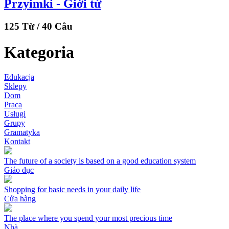
Przyimki - Giới từ
125 Từ / 40 Câu
Kategoria
Edukacja
Sklepy
Dom
Praca
Usługi
Grupy
Gramatyka
Kontakt
The future of a society is based on a good education system
Giáo dục
Shopping for basic needs in your daily life
Cửa hàng
The place where you spend your most precious time
Nhà