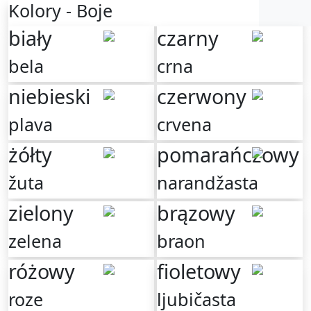
Kolory - Boje
biały
czarny
bela
crna
niebieski
czerwony
plava
crvena
żółty
pomarańczowy
žuta
narandžasta
zielony
brązowy
zelena
braon
różowy
fioletowy
roze
ljubičasta