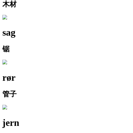
木材
sag
锯
rør
管子
jern