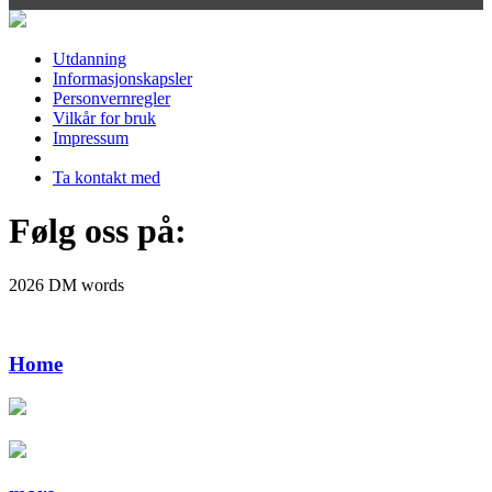
Utdanning
Informasjonskapsler
Personvernregler
Vilkår for bruk
Impressum
Ta kontakt med
Følg oss på:
2026 DM words
Home