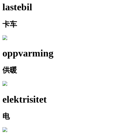
lastebil
卡车
oppvarming
供暖
elektrisitet
电