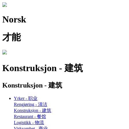
Norsk
才能
Konstruksjon - 建筑
Konstruksjon - 建筑
Yrker - 职业
Rengjøring - 清洁
Konstruksjon - 建筑
Restaurant - 餐馆
Logistikk - 物流
Virksomhet - 商业