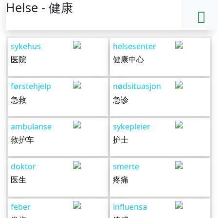
Helse - 健康
sykehus
helsesenter
医院
健康中心
førstehjelp
nødsituasjon
急救
急诊
ambulanse
sykepleier
救护车
护士
doktor
smerte
医生
疼痛
feber
influensa