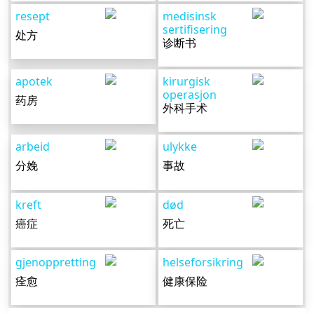
resept
medisinsk
sertifisering
处方
诊断书
apotek
kirurgisk
operasjon
药房
外科手术
arbeid
ulykke
分娩
事故
kreft
død
癌症
死亡
gjenoppretting
helseforsikring
痊愈
健康保险