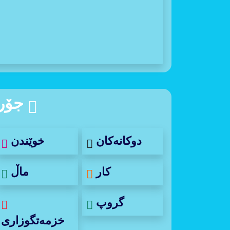
جۆر
خوێندن
دوکانەکان
ماڵ
کار
گروپ
خزمەتگوزاری