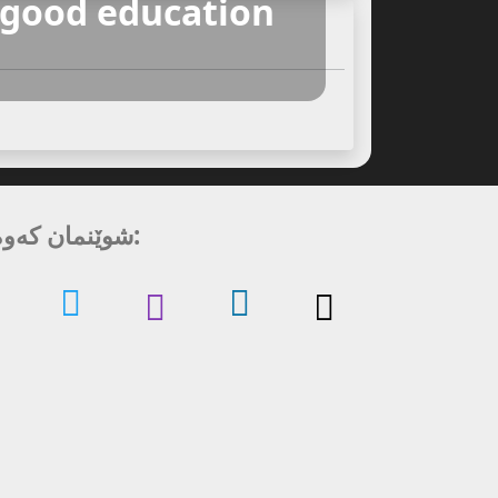
 good education
شوێنمان کەوە لە: