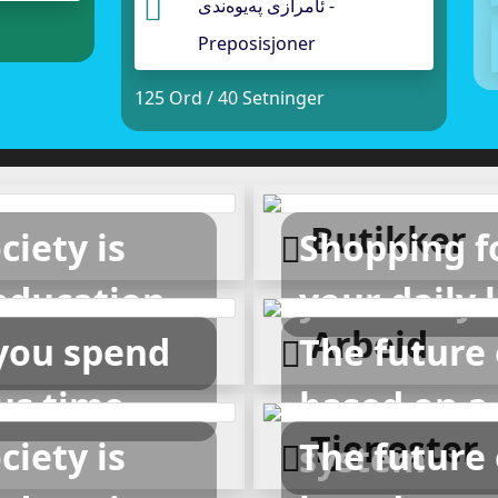
ئامرازی پەیوەندی -
Preposisjoner
125 Ord / 40 Setninger
Butikker
ciety is
Shopping fo
education
your daily l
Arbeid
you spend
The future 
us time
based on a
Tjenester
ciety is
The future 
system