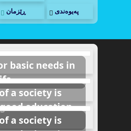
ڕێزمان
پەیوەندی
r basic needs in
ife
of a society is
 good education
of a society is