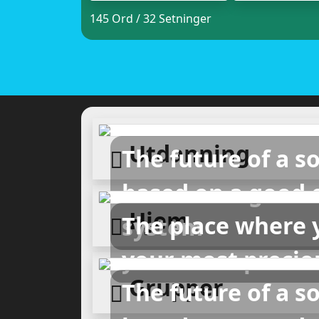
145 Ord / 32 Setninger
Utdanning
The future of a so
based on a good 
Hjem
The place where 
system
your most precio
Grupper
The future of a so