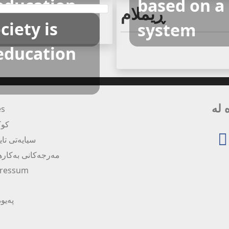
education
based on a
ڕیملام
ciety is
system
education
Silver All
es
یس
ەتی تایبەتی
ەکانی بەکارهێنان
ressum
ەندی