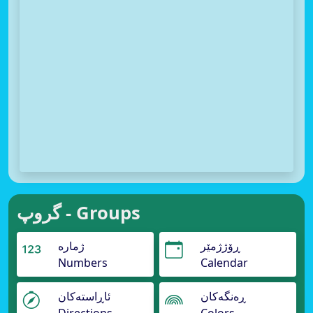
گروپ - Groups
ڕۆژژمێر
ژمارە
Numbers
Calendar
ڕەنگەکان
ئاڕاستەکان