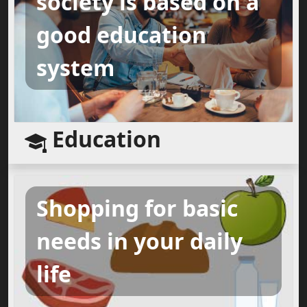
society is based on a
good education
system
Education
Shopping for basic
needs in your daily
life