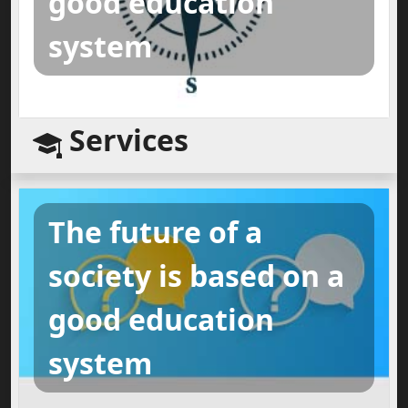
good education
system
Services
The future of a
society is based on a
good education
system