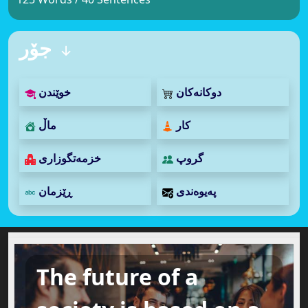
جۆر
دوکانەکان
خوێندن
کار
ماڵ
گروپ
خزمەتگوزاری
پەیوەندی
ڕێزمان
The future of a