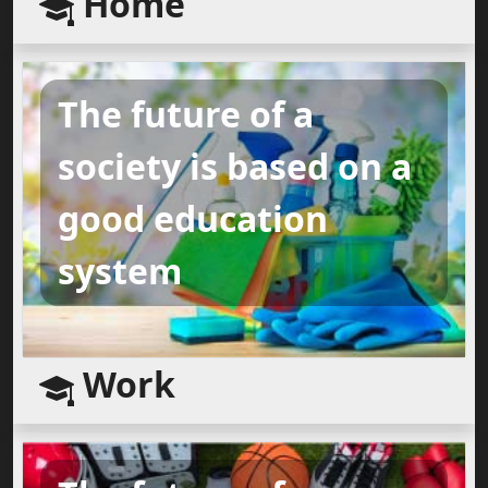
Home
The future of a
society is based on a
good education
system
Work