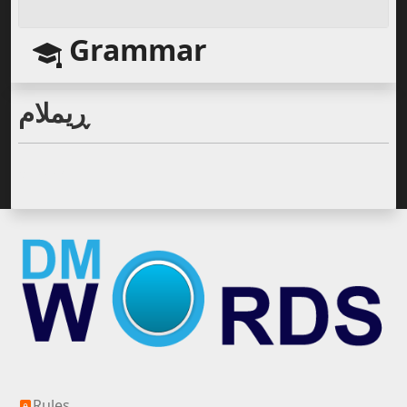
Grammar
ڕیملام
Silver All
Rules