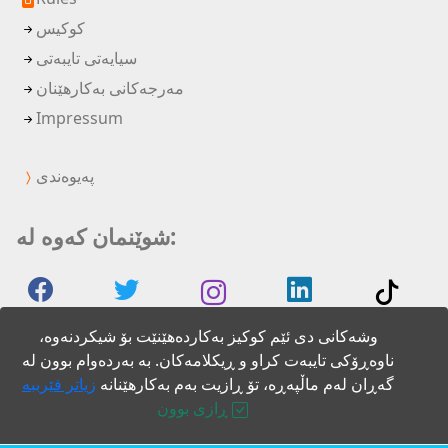
کوکیس
سیایەتی تایبەتی
مەرجەکانی بەکارهێنان
Impressum
پەیوەندی
شوێنمان کەوە لە:
وشەکانی دی ئێم کوکیز بەکاردەهێنێت بۆ شیکردنەوە،
ناوەڕۆکی تایبەت کراو و ڕیکلامەکان. بە بەردەوام بوون لە
گەڕان لەم ماڵپەڕە، تۆ ڕازیت بەم بەکارهێنانە
زیاتر فێرببە
2026 DM words
ڕازی بوون