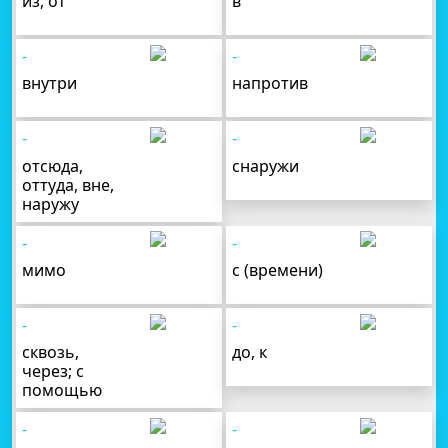
из, от
в
-
-
внутри
напротив
-
-
отсюда,
снаружи
оттуда, вне,
наружу
-
-
мимо
с (времени)
-
-
сквозь,
до, к
через; с
помощью
-
-