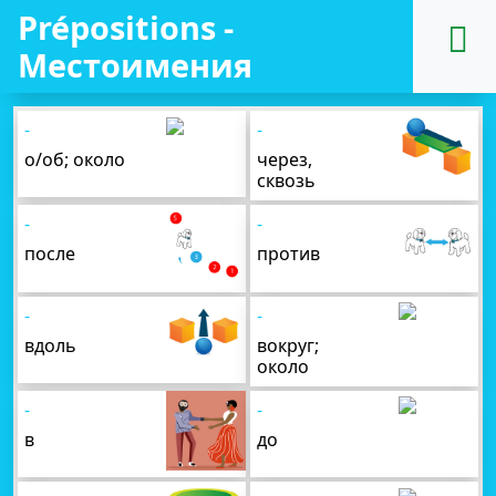
Prépositions -
Местоимения
-
-
о/об; около
через,
сквозь
-
-
после
против
-
-
вдоль
вокруг;
около
-
-
в
до