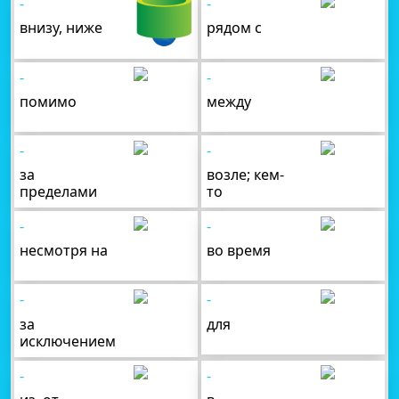
-
-
внизу, ниже
рядом с
-
-
помимо
между
-
-
за
возле; кем-
пределами
то
-
-
несмотря на
во время
-
-
за
для
исключением
-
-