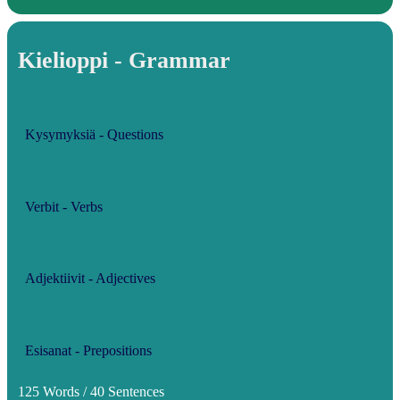
Kielioppi - Grammar
Kysymyksiä - Questions
Verbit - Verbs
Adjektiivit - Adjectives
Esisanat - Prepositions
125 Words / 40 Sentences