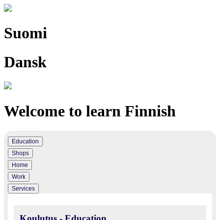
Suomi
Dansk
Welcome to learn Finnish
Education
Shops
Home
Work
Services
Koulutus - Education