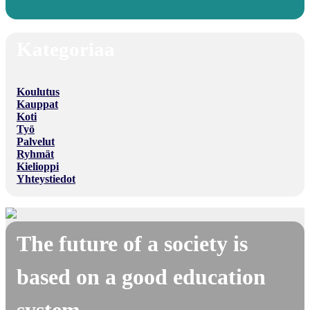
Kategoriaa
Koulutus
Kauppat
Koti
Työ
Palvelut
Ryhmät
Kielioppi
Yhteystiedot
The future of a society is
based on a good education
system