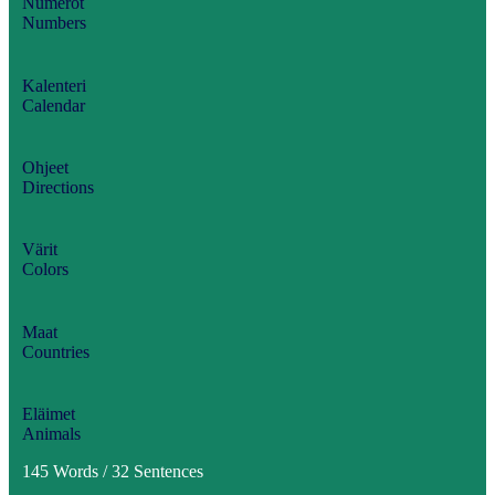
Numerot
Numbers
Kalenteri
Calendar
Ohjeet
Directions
Värit
Colors
Maat
Countries
Eläimet
Animals
145 Words / 32 Sentences