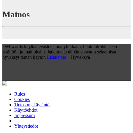
Mainos
Silver All
DM words käyttää evästeitä analytiikkaan, henkilökohtaiseen
sisältöön ja mainoksiin. Jatkamalla tämän sivuston selaamista
hyväksyt tämän käytön
Lisätietoja
Hyväksyä
Rules
Cookies
Tietosuojakäytäntö
Käyttöehdot
Impressum
Yhteystiedot