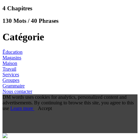
4 Chapitres
130 Mots / 40 Phrases
Catégorie
Ḗducation
Magasins
Maison
Travail
Services
Groupes
Grammaire
Nous contacter
DM words uses cookies for analytics, personalized content and
advertisements. By continuing to browse this site, you agree to this
use
Learn more
Accept