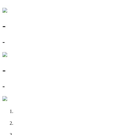
-
-
-
-