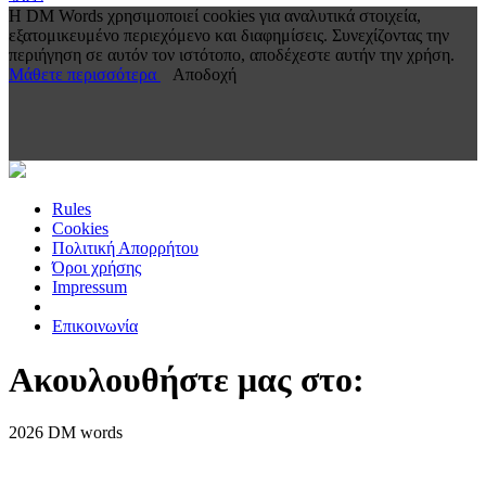
Η DM Words χρησιμοποιεί cookies για αναλυτικά στοιχεία,
εξατομικευμένο περιεχόμενο και διαφημίσεις. Συνεχίζοντας την
περιήγηση σε αυτόν τον ιστότοπο, αποδέχεστε αυτήν την χρήση.
Μάθετε περισσότερα
Αποδοχή
Rules
Cookies
Πολιτική Απορρήτου
Όροι χρήσης
Impressum
Επικοινωνία
Ακουλουθήστε μας στο:
2026 DM words