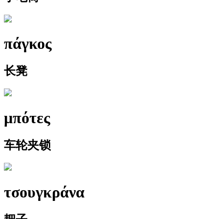
πάγκος
长凳
μπότες
车轮夹锁
τσουγκράνα