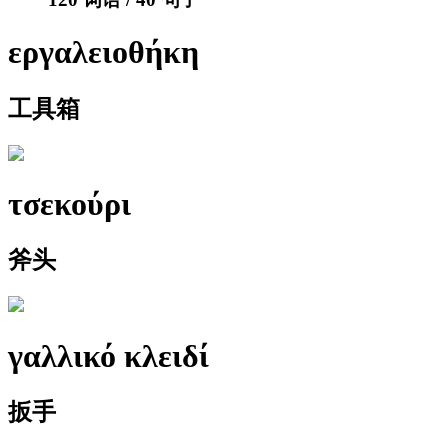
εργαλειοθήκη
工具箱
τσεκούρι
斧头
γαλλικό κλειδί
扳手