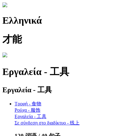
Ελληνικά
才能
Εργαλεία - 工具
Εργαλεία - 工具
Τροφή - 食物
Ρούχα - 服饰
Εργαλεία - 工具
Σε σύνδεση στο διαδίκτυο - 线上
120 词语 / 40 句子