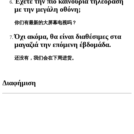
Έχετε την πιο καινούρια τηλεόραση
με την μεγάλη οθόνη;
你们有最新的大屏幕电视吗？
Όχι ακόμα, θα είναι διαθέσιμες στα
μαγαζιά την επόμενη έβδομάδα.
还没有，我们会在下周进货。
Διαφήμιση