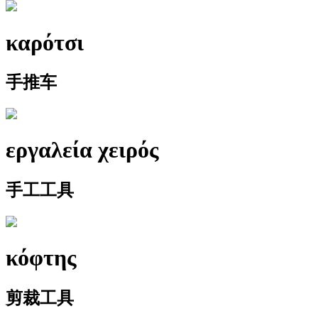
καρότσι
手推车
εργαλεία χειρός
手工工具
κόφτης
剪裁工具