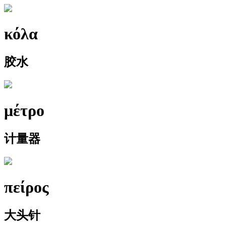
κόλα
胶水
μέτρο
计量器
πείρος
大头针