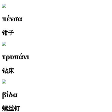
πένσα
钳子
τρυπάνι
钻床
βίδα
螺丝钉