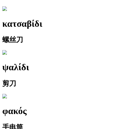
κατσαβίδι
螺丝刀
ψαλίδι
剪刀
φακός
手电筒