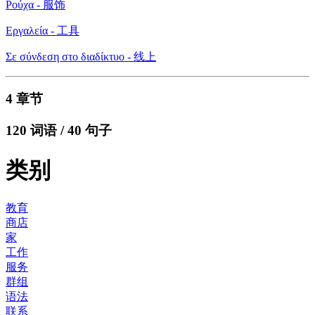
Ρούχα - 服饰
Εργαλεία - 工具
Σε σύνδεση στο διαδίκτυο - 线上
4 章节
120 词语 / 40 句子
类别
教育
商店
家
工作
服务
群组
语法
联系