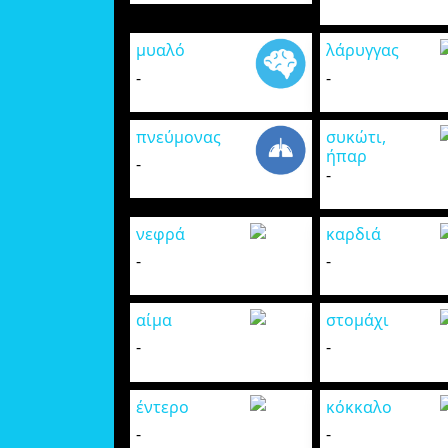
μυαλό
λάρυγγας
-
-
πνεύμονας
συκώτι,
ήπαρ
-
-
νεφρά
καρδιά
-
-
αίμα
στομάχι
-
-
έντερο
κόκκαλο
-
-