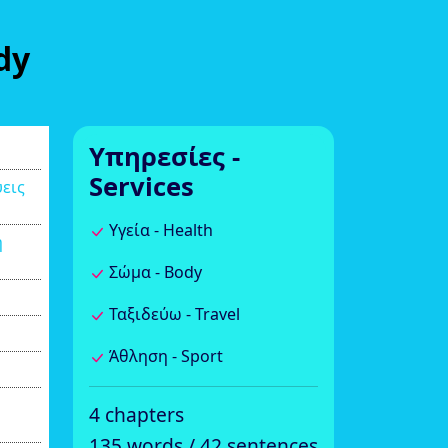
dy
Υπηρεσίες -
Services
εις
Υγεία - Health
η
Σώμα - Body
Ταξιδεύω - Travel
Άθληση - Sport
4 chapters
135 words / 42 sentences