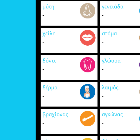
μύτη
γενειάδα
-
-
χείλη
στόμα
-
-
δόντι
γλώσσα
-
-
δέρμα
λαιμός
-
-
βραχίονας
αγκώνας
-
-