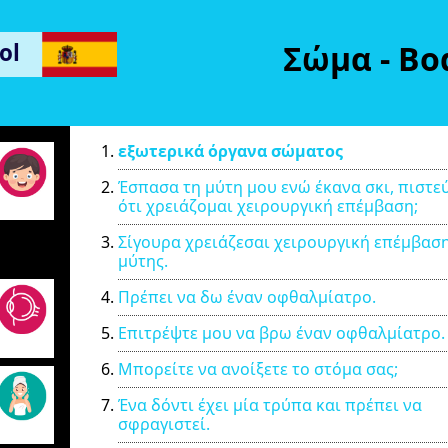
ol
Σώμα - Bo
εξωτερικά όργανα σώματος
Έσπασα τη μύτη μου ενώ έκανα σκι, πιστεύ
ότι χρειάζομαι χειρουργική επέμβαση;
Σίγουρα χρειάζεσαι χειρουργική επέμβασ
μύτης.
Πρέπει να δω έναν οφθαλμίατρο.
Επιτρέψτε μου να βρω έναν οφθαλμίατρο.
Μπορείτε να ανοίξετε το στόμα σας;
Ένα δόντι έχει μία τρύπα και πρέπει να
σφραγιστεί.