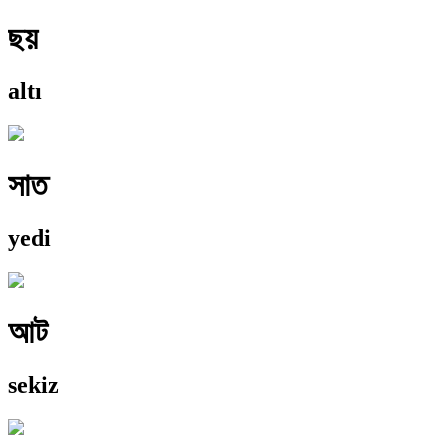
ছয়
altı
সাত
yedi
আট
sekiz