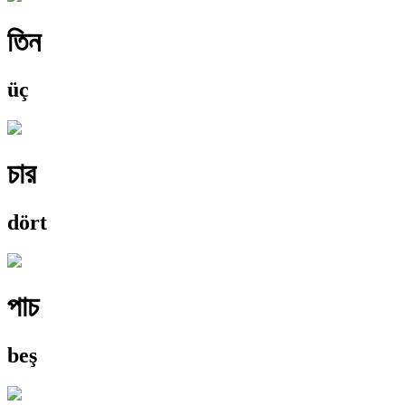
তিন
üç
চার
dört
পাচ
beş