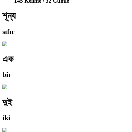
145 Kelime / 32 Cümle
শূন্য
sıfır
এক
bir
দুই
iki