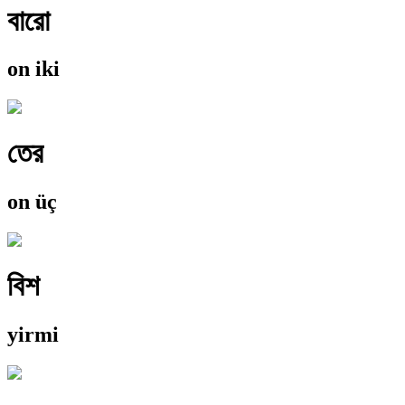
বারো
on iki
তের
on üç
বিশ
yirmi