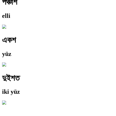
পঞ্চাশ
elli
একশ
yüz
দুইশত
iki yüz
-