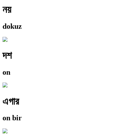
নয়
dokuz
দশ
on
এগার
on bir