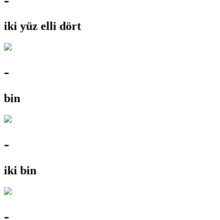
iki yüz elli dört
-
bin
-
iki bin
-