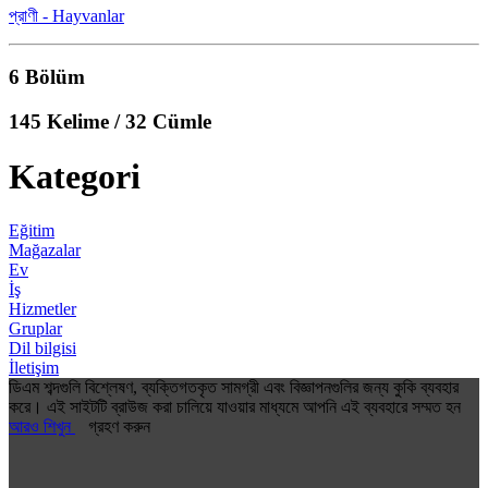
প্রাণী - Hayvanlar
6 Bölüm
145 Kelime / 32 Cümle
Kategori
Eğitim
Mağazalar
Ev
İş
Hizmetler
Gruplar
Dil bilgisi
İletişim
ডিএম শব্দগুলি বিশ্লেষণ, ব্যক্তিগতকৃত সামগ্রী এবং বিজ্ঞাপনগুলির জন্য কুকি ব্যবহার
করে। এই সাইটটি ব্রাউজ করা চালিয়ে যাওয়ার মাধ্যমে আপনি এই ব্যবহারে সম্মত হন
আরও শিখুন
গ্রহণ করুন