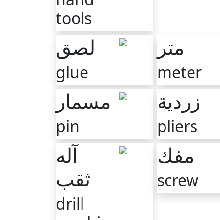
tools
لصق
متر
glue
meter
مسمار
زردية
pin
pliers
آله
مفك
ثقب
screw
drill