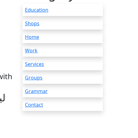
Education
Shops
Home
Work
Services
with
Groups
Grammar
لي
Contact