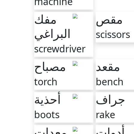
machine
مفك
مقص
البراغي
scissors
screwdriver
مصباح
مقعد
torch
bench
أحذية
جراف
boots
rake
معدات
أدوات