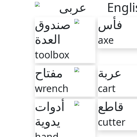
عربى
Engli
صندوق
فأس
العدة
axe
toolbox
مفتاح
عربة
wrench
cart
أدوات
قاطع
يدوية
cutter
hand