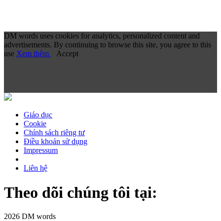
DM words uses cookies for analytics, personalized content and
advertisements. By continuing to browse this site, you agree to this
use
Xem thêm
Accept
Giáo dục
Cookie
Chính sách riêng tư
Điều khoản sử dụng
Impressum
Liên hệ
Theo dõi chúng tôi tại:
2026 DM words