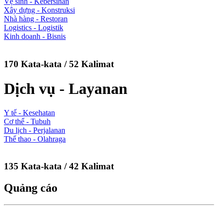
Vệ sinh - Kebersihan
Xây dựng - Konstruksi
Nhà hàng - Restoran
Logistics - Logistik
Kinh doanh - Bisnis
170 Kata-kata / 52 Kalimat
Dịch vụ - Layanan
Y tế - Kesehatan
Cơ thể - Tubuh
Du lịch - Perjalanan
Thể thao - Olahraga
135 Kata-kata / 42 Kalimat
Quảng cáo