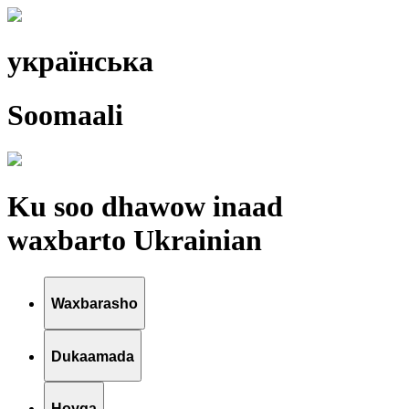
українська
Soomaali
Ku soo dhawow inaad
waxbarto Ukrainian
Waxbarasho
Dukaamada
Hoyga