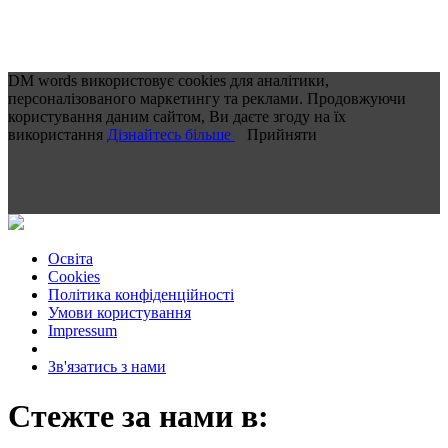
DM words використовує cookies для аналітики,
персоналізованого маркетингу та реклами. Продовжуючи
користування даним сайтом, Ви даєте згоду на їх
використання
Дізнайтесь більше
Прийняти
Освіта
Cookies
Політика конфіденційності
Умови користування
Impressum
Зв'язатись з нами
Стежте за нами в: