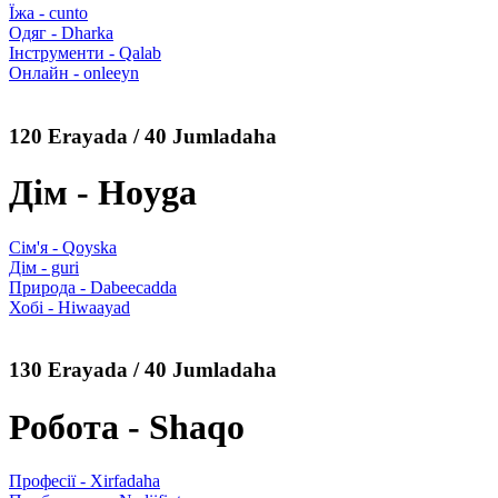
Їжа - cunto
Одяг - Dharka
Інструменти - Qalab
Онлайн - onleeyn
120 Erayada / 40 Jumladaha
Дім - Hoyga
Сім'я - Qoyska
Дім - guri
Природа - Dabeecadda
Хобі - Hiwaayad
130 Erayada / 40 Jumladaha
Робота - Shaqo
Професії - Xirfadaha