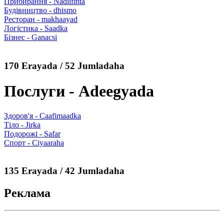
Прибирання - Nadiifinta
Будівництво - dhismo
Ресторан - makhaayad
Логістика - Saadka
Бізнес - Ganacsi
170 Erayada / 52 Jumladaha
Послуги - Adeegyada
Здоров'я - Caafimaadka
Тіло - Jirka
Подорожі - Safar
Спорт - Ciyaaraha
135 Erayada / 42 Jumladaha
Реклама