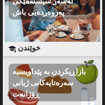
لەسەر سیستەمێکی
پەروەردەیی باش
خوێندن
بازاڕیکردن بە پێداویسیە
سەرەتایەکانی ژیانی
ڕۆژانەت