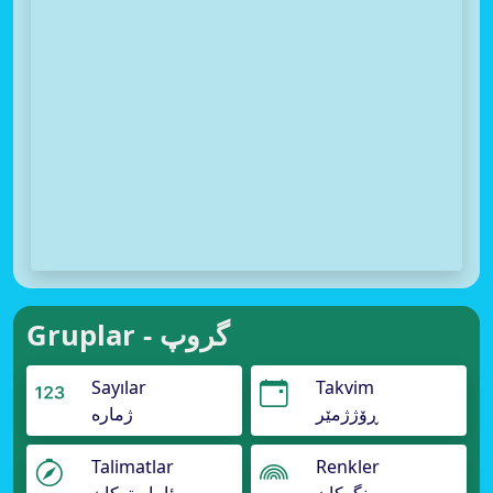
Gruplar - گروپ
Sayılar
Takvim
ڕۆژژمێر
ژمارە
Talimatlar
Renkler