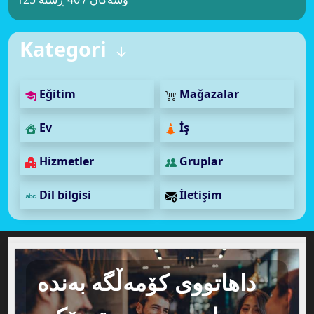
Kategori
Eğitim
Mağazalar
Ev
İş
Hizmetler
Gruplar
Dil bilgisi
İletişim
داهاتووی کۆمەڵگە بەندە