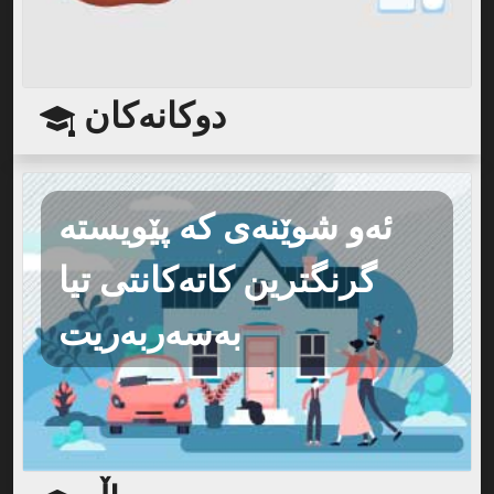
دوکانەکان
ئەو شوێنەی کە پێویستە
گرنگترین کاتەکانتی تیا
بەسەربەریت