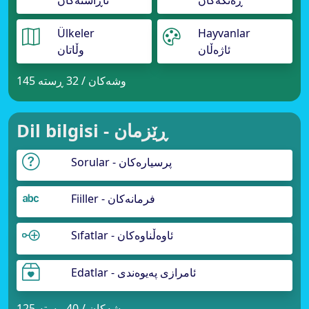
ڕەنگەکان
ئاڕاستەکان
Ülkeler
Hayvanlar
ئاژەڵان
وڵاتان
145 وشەکان / 32 ڕستە
Dil bilgisi - ڕێزمان
Sorular - پرسیارەکان
Fiiller - فرمانەکان
Sıfatlar - ئاوەڵناوەکان
Edatlar - ئامرازی پەیوەندی
125 وشەکان / 40 ڕستە