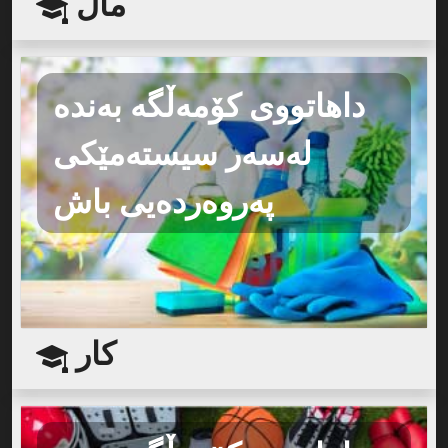
ماڵ
داهاتووی کۆمەڵگە بەندە
لەسەر سیستەمێکی
پەروەردەیی باش
کار