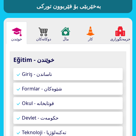
بەخێربێی بۆ فێربوون تورکی
خزمەتگوزاری
کار
ماڵ
دوکانەکان
خوێندن
Eğitim - خوێندن
Giriş - ناساندن
Formlar - شێوەکان
Okul - قوتابخانە
Devlet - حکومەت
Teknoloji - تەکنەلۆژیا