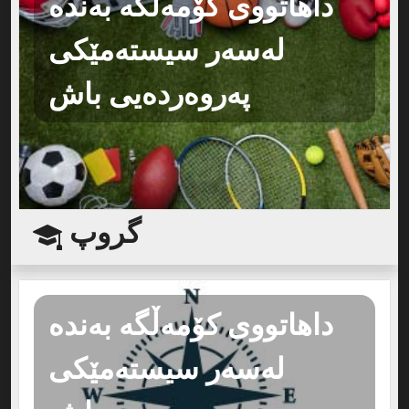
داهاتووی کۆمەڵگە بەندە
لەسەر سیستەمێکی
پەروەردەیی باش
گروپ
داهاتووی کۆمەڵگە بەندە
لەسەر سیستەمێکی