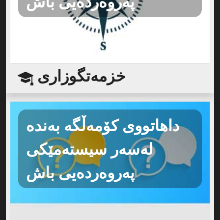
پەروەردەیی باش
خزمەتگوزاری
داهاتووی کۆمەڵگە بەندە
لەسەر سیستەمێکی
پەروەردەیی باش