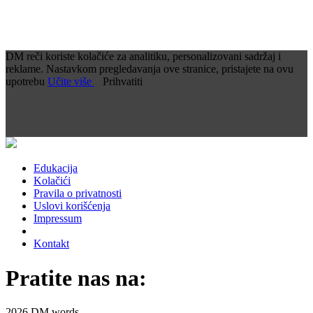
DM reči koriste kolačiće za analitiku, personalizovani sadržaj i
reklame. Nastavkom pregledavanja ove stranice, pristajete na ovu
upotrebu
Učite više
Prihvatiti
Edukacija
Kolačići
Pravila o privatnosti
Uslovi korišćenja
Impressum
Kontakt
Pratite nas na:
2026 DM words