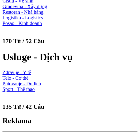
Čistiti - Vệ sinh
Građevina - Xây dựng
Restoran - Nhà hàng
Logistika - Logistics
Posao - Kinh doanh
170 Từ / 52 Câu
Usluge - Dịch vụ
Zdravlje - Y tế
Telo - Cơ thể
Putovanje - Du lịch
Sport - Thể thao
135 Từ / 42 Câu
Reklama