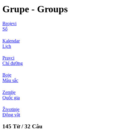
Grupe - Groups
Brojevi
Số
Kalendar
Lịch
Pravci
Chỉ đường
Boje
Màu sắc
Zemlje
Quốc gia
Životinje
Động vật
145 Từ / 32 Câu