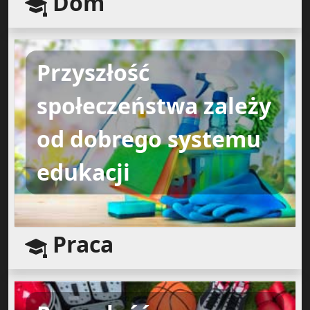
Dom
Przyszłość
społeczeństwa zależy
od dobrego systemu
edukacji
Praca