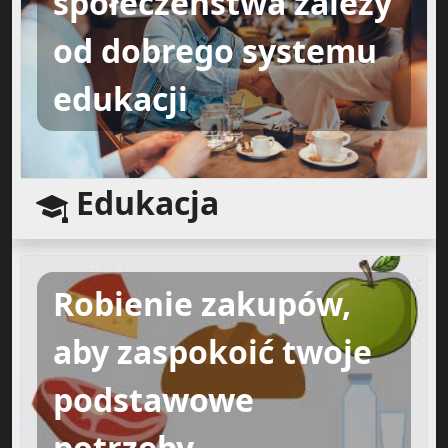
społeczeństwa zależy
od dobrego systemu
edukacji
Edukacja
Robienie zakupów,
aby zaspokoić twoje
podstawowe
potrzeby