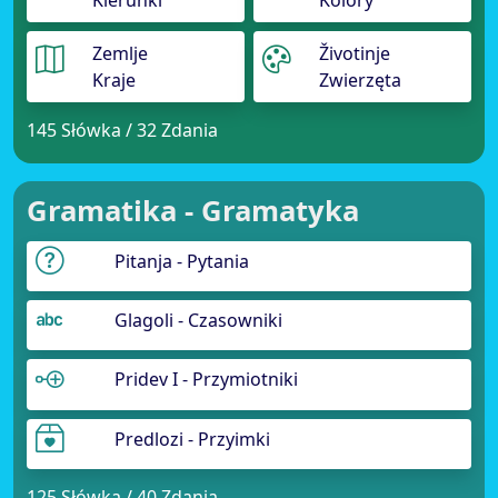
Kierunki
Kolory
Zemlje
Životinje
Kraje
Zwierzęta
145 Słówka / 32 Zdania
Gramatika - Gramatyka
Pitanja - Pytania
Glagoli - Czasowniki
Pridev I - Przymiotniki
Predlozi - Przyimki
125 Słówka / 40 Zdania