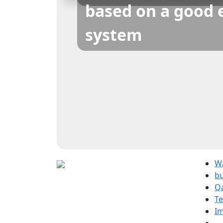
based on a good 
system
W
b
Q
Te
I