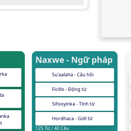
Naxwe - Ngữ pháp
rka
Su'aalaha - Câu hỏi
Ficillo - Động từ
da
c
Sifooyinka - Tính từ
anka
Hordhaca - Giới từ
t
125 Từ / 40 Câu