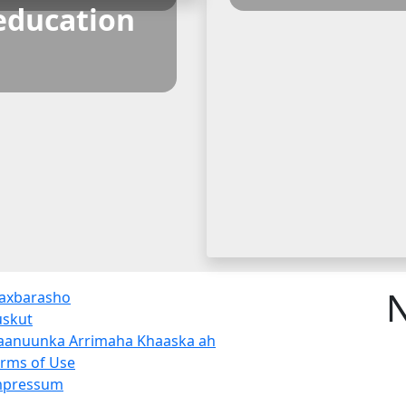
education
N
axbarasho
uskut
aanuunka Arrimaha Khaaska ah
rms of Use
mpressum