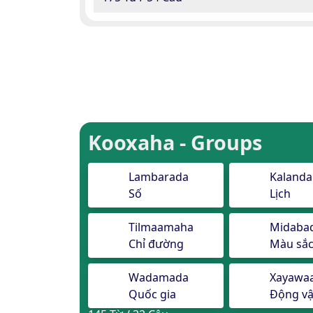
Kooxaha - Groups
Lambarada
Kalanda
Số
Lịch
Tilmaamaha
Midaba
Chỉ đường
Màu sắ
Wadamada
Xayawa
Quốc gia
Động vậ