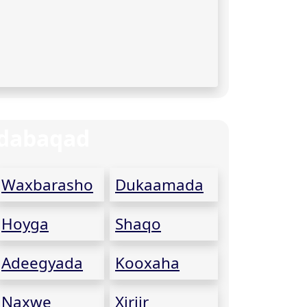
dabaqad
Waxbarasho
Dukaamada
Hoyga
Shaqo
Adeegyada
Kooxaha
Naxwe
Xiriir