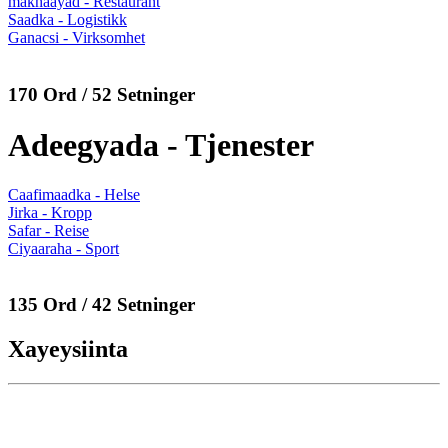
makhaayad - Restaurant
Saadka - Logistikk
Ganacsi - Virksomhet
170 Ord / 52 Setninger
Adeegyada - Tjenester
Caafimaadka - Helse
Jirka - Kropp
Safar - Reise
Ciyaaraha - Sport
135 Ord / 42 Setninger
Xayeysiinta