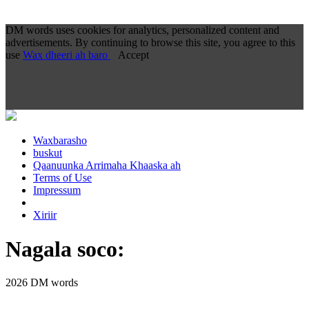
DM words uses cookies for analytics, personalized content and
advertisements. By continuing to browse this site, you agree to this
use
Wax dheeri ah baro
Accept
Waxbarasho
buskut
Qaanuunka Arrimaha Khaaska ah
Terms of Use
Impressum
Xiriir
Nagala soco:
2026 DM words