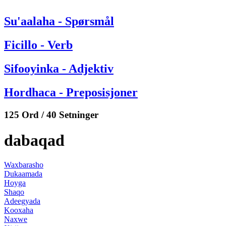
Su'aalaha - Spørsmål
Ficillo - Verb
Sifooyinka - Adjektiv
Hordhaca - Preposisjoner
125 Ord / 40 Setninger
dabaqad
Waxbarasho
Dukaamada
Hoyga
Shaqo
Adeegyada
Kooxaha
Naxwe