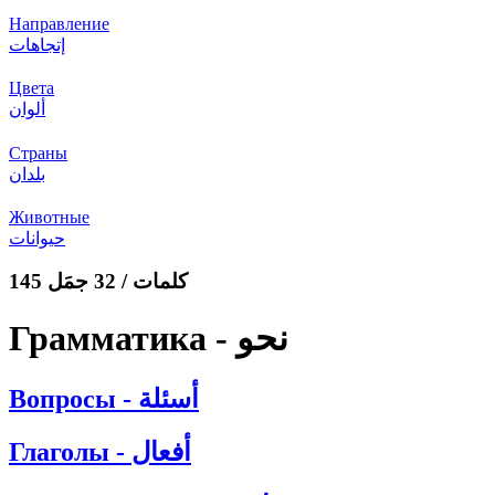
Направление
إتجاهات
Цвета
ألوان
Страны
بلدان
Животные
حيوانات
145 كلمات / 32 جمَل
Грамматика - نحو
Вопросы - أسئلة
Глаголы - أفعال