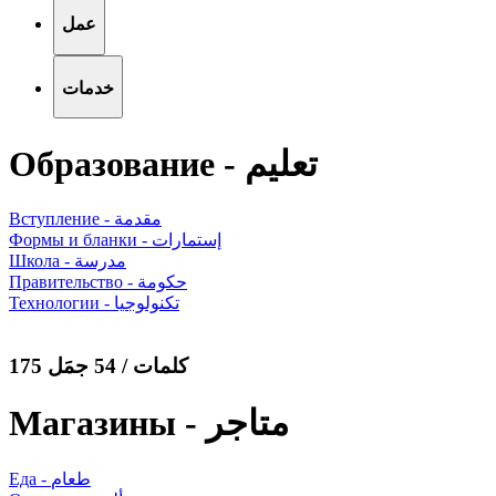
عمل
خدمات
Образование - تعليم
Вступление - مقدمة
Формы и бланки - إستمارات
Школа - مدرسة
Правительство - حكومة
Технологии - تكنولوجيا
175 كلمات / 54 جمَل
Магазины - متاجر
Еда - طعام