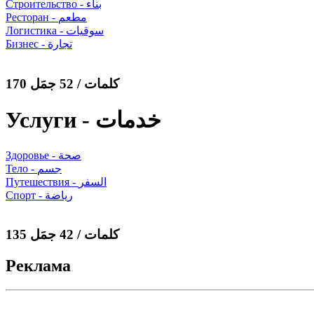
Строительство - بناء
Ресторан - مطعم
Логистика - سوقيات
Бизнес - تجارة
170 كلمات / 52 جمَل
Услуги - خدمات
Здоровье - صحة
Тело - جسم
Путешествия - السفر
Спорт - رياضة
135 كلمات / 42 جمَل
Реклама