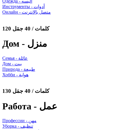
Одежда - ألبسه
Инструменты - أدوات
Онлайн - متصل بالإنترنت
120 كلمات / 40 جمَل
Дом - منزل
Семья - عائلة
Дом - بيت
Природа - طبيعة
Хобби - هواية
130 كلمات / 40 جمَل
Работа - عمل
Профессии - مهن
Уборка - تنظيف