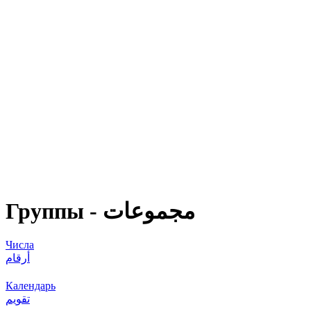
Группы - مجموعات
Числа
أرقام
Календарь
تقويم