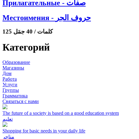
Прилагательные - صفات
Местоимения - حروف الجر
125 كلمات / 40 جمَل
Категорий
Образование
Магазины
Дом
Работа
Услуги
Группы
Грамматика
Связаться с нами
The future of a society is based on a good education system
تعليم
Shopping for basic needs in your daily life
متاجر