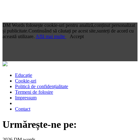
DM Words folosește cookie-uri pentru analiză,conținut personalizat
și publicitate.Continuând să căutați pe acest site,sunteți de acord cu
această utilizare.
Află mai multe
Accept
Educație
Cookie-uri
Politică de confidențialitate
Termeni de folosire
Impressum
Contact
Urmărește-ne pe:
2026 DM words