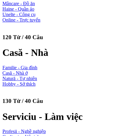
Mâncare - Đồ ăn
Haine - Quần áo
Unelte - Công cụ
Online - Trực tuyến
120 Từ / 40 Câu
Casă - Nhà
Familie - Gia đình
Casă - Nhà ở
Natură - Tự nhiên
Hobby - Sở thích
130 Từ / 40 Câu
Serviciu - Làm việc
Profesii - Nghề nghiệp