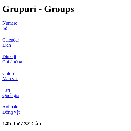
Grupuri - Groups
Numere
Số
Calendar
Lịch
Direcții
Chỉ đường
Culori
Màu sắc
Țări
Quốc gia
Animale
Động vật
145 Từ / 32 Câu