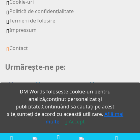
Cookie-uri
Politică de confidențialitate
Termeni de folosire
Impressum
Contact
Urmărește-ne pe:
DM Words folosește cookie-uri pentru
analiză,conținut personalizat și
publicitate.Continuând să căutați pe acest
site,sunteți de acord cu această utilizare.
Află mai
2026 DM words
multe
Accept