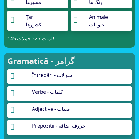
رنگ ها
مسیرها
Țări
Animale
حیوانات
کشورها
145 کلمات / 32 جملات
Gramatică - گرامر
Întrebări - سؤالات
Verbe - کلمات
Adjective - صفات
Prepoziții - حروف اضافه