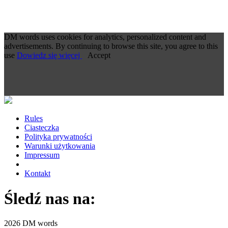
DM words uses cookies for analytics, personalized content and
advertisements. By continuing to browse this site, you agree to this
use
Dowiedz się więcej
Accept
Rules
Ciasteczka
Polityka prywatności
Warunki użytkowania
Impressum
Kontakt
Śledź nas na:
2026 DM words