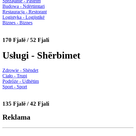
Sprzątanie - Pastrim
Budowa - Ndërtimtari
Restauracja - Restorant
Logistyka - Logjistikë
Biznes - Biznes
170 Fjalë / 52 Fjali
Usługi - Shërbimet
Zdrowie - Shëndet
Ciało - Trupi
Podróże - Udhëtim
Sport - Sport
135 Fjalë / 42 Fjali
Reklama