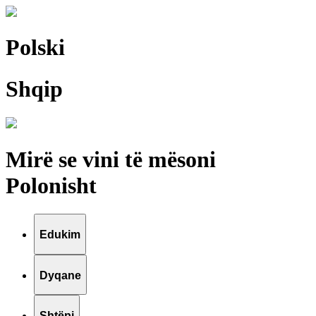
Polski
Shqip
Mirë se vini të mësoni
Polonisht
Edukim
Dyqane
Shtëpi