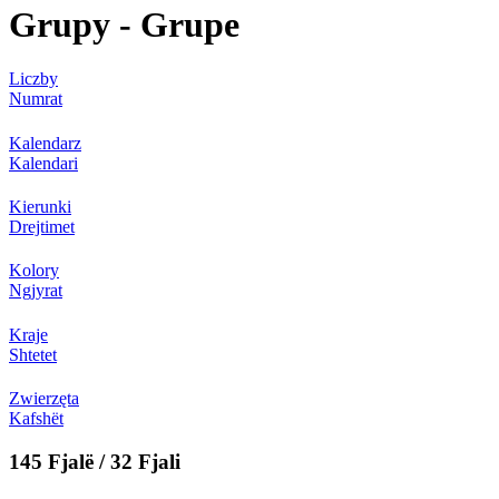
Grupy - Grupe
Liczby
Numrat
Kalendarz
Kalendari
Kierunki
Drejtimet
Kolory
Ngjyrat
Kraje
Shtetet
Zwierzęta
Kafshët
145 Fjalë / 32 Fjali