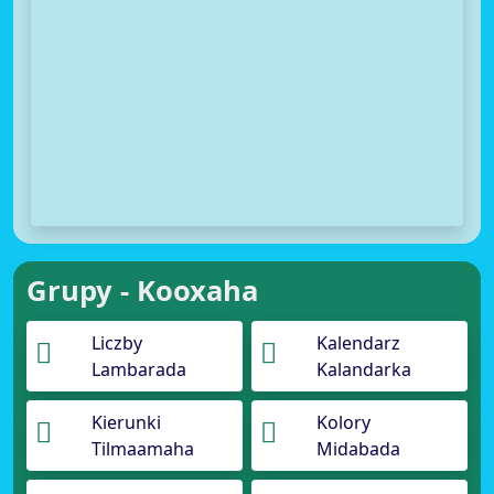
Grupy - Kooxaha
Liczby
Kalendarz
Lambarada
Kalandarka
Kierunki
Kolory
Tilmaamaha
Midabada