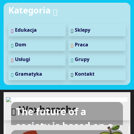
Kategoria
Edukacja
Sklepy
Dom
Praca
Usługi
Grupy
Gramatyka
Kontakt
Waxbarasho
The future of a
society is based on a